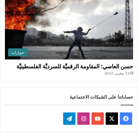
حوارات
حسن العاصي؛ المقاومة الرقميَّة للسرديَّة الفلسطينيَّة
23 نوفمبر، 2024
حساباتنا على الشبكات الاجتماعية
ف
ا
ت
ي
X
Y
ن
ي