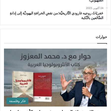
الصهيوني؟
24 أكتوبر، 2023
حَفريَاتُ روجيه غارودي التَّاريخيَّة؛من نقضِ الخرافةِ اليهوديَّة إلى إدانةِ
الضَّالعين بالنَّكبة
حوارات
فكر وفلسفة