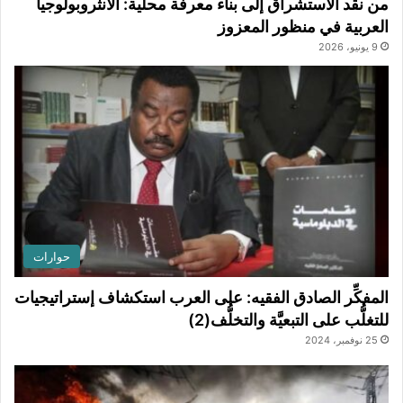
من نقد الاستشراق إلى بناء معرفة محلية: الأنثروبولوجيا
العربية في منظور المعزوز
9 يونيو، 2026
حوارات
المفكِّر الصادق الفقيه: على العرب استكشاف إستراتيجيات
للتغلُّب على التبعيَّة والتخلُّف(2)
25 نوفمبر، 2024