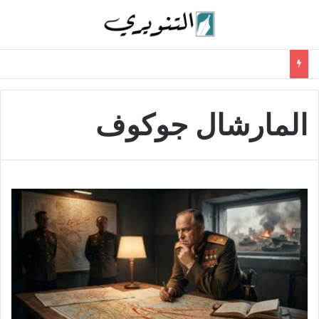
المارشال جوكوف