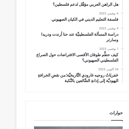
هل الراهن العربي مؤهَّل لدعم فلسطين؟
4 نوفمبر، 2023
فلسفة التعليم الديني في الكيان الصهيوني
4 نوفمبر، 2023
دراسة المسألة الفلسطينيَّة عند حنا أرندت ودريدا
وسارتر
1 نوفمبر، 2023
كيف حطَّم طوفان الأقصى الافتراضات حول الصراع
الفلسطيني الصهيوني؟
24 أكتوبر، 2023
حَفريَاتُ روجيه غارودي التَّاريخيَّة؛من نقضِ الخرافةِ
اليهوديَّة إلى إدانةِ الضَّالعين بالنَّكبة
حوارات