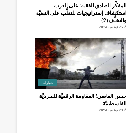
المفكِّر الصادق الفقيه: على العرب
استكشاف إستراتيجيات للتغلُّب على التبعيَّة
والتخلُّف(2)
25 نوفمبر، 2024
حوارات
حسن العاصي؛ المقاومة الرقميَّة للسرديَّة
الفلسطينيَّة
23 نوفمبر، 2024