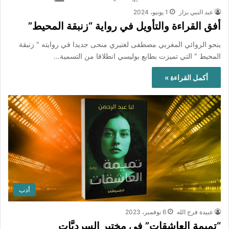
عبد النبي بزاز
1 يونيو، 2024
أفق القراءة والتأويل في رواية “زنبقة المحيط”
ينحو الروائي المغربي مصطفى لغتيري منحى جديدا في روايته " زنبقة
المحيط " التي تميزت بطابع بوليسي انطلاقا من التسمية…
أكمل القراءة »
أدب
عبيدة فرج الله
6 نوفمبر، 2023
“تميمة العاشقات” في مختبر السرديَّات