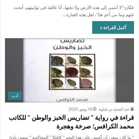
عمَّان-“لا أنتمي إلى هذه الأرض ولا تحتها، أنا عالقة في توابيتهم، أبحث
عنهم وما من أحدٍ هنا”، لعل هذه العبارة…
أكمل القراءة »
أدب
عبد المجيد بن شاوية
13 يونيو، 2023
قراءة في رواية ” تضاريس الخبز والوطن ” للكاتب
محمد الكرافس؛ صرخة وهجرة
” ما كان ينبغي أن أعيش على هذا النحو “ كافكا ” المحاكمة “ تمهيد: بادئ