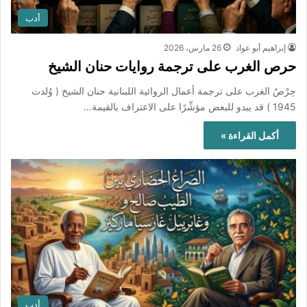
أدب
إبراهيم أبو عواد
26 مارس، 2026
حرص الغرب على ترجمة روايات حنان الشيخ
حِرْصُ الغرب على ترجمة أعمال الروائية اللبنانية حنان الشيخ ( وُلدت
1945 ) قد يبدو للبعض مؤشِّرًا على الاعتراف بالقيمة…
أكمل القراءة »
أدب