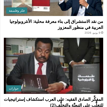
فكر وفلسفة
من نقد الاستشراق إلى بناء معرفة محلية: الأنثروبولوجيا
العربية في منظور المعزوز
9 يونيو، 2026
حوارات
المفكِّر الصادق الفقيه: على العرب استكشاف إستراتيجيات
للتغلُّب على التبعيَّة والتخلُّف(2)