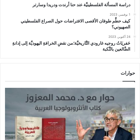
دراسة المسألة الفلسطينيَّة عند حنا أرندت ودريدا وسارتر
1 نوفمبر، 2023
كيف حطَّم طوفان الأقصى الافتراضات حول الصراع الفلسطيني
الصهيوني؟
24 أكتوبر، 2023
حَفريَاتُ روجيه غارودي التَّاريخيَّة؛من نقضِ الخرافةِ اليهوديَّة إلى إدانةِ
الضَّالعين بالنَّكبة
حوارات