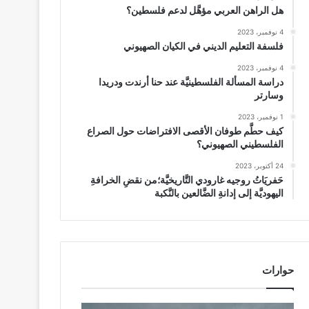
هل الراهن العربي مؤهَّل لدعم فلسطين؟
4 نوفمبر، 2023
فلسفة التعليم الديني في الكيان الصهيوني
4 نوفمبر، 2023
دراسة المسألة الفلسطينيَّة عند حنا أرندت ودريدا
وسارتر
1 نوفمبر، 2023
كيف حطَّم طوفان الأقصى الافتراضات حول الصراع
الفلسطيني الصهيوني؟
24 أكتوبر، 2023
حَفريَاتُ روجيه غارودي التَّاريخيَّة؛من نقضِ الخرافةِ
اليهوديَّة إلى إدانةِ الضَّالعين بالنَّكبة
حوارات