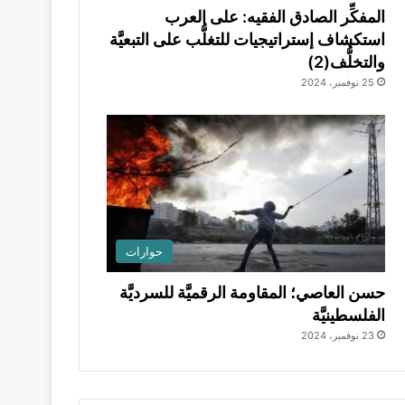
المفكِّر الصادق الفقيه: على العرب
استكشاف إستراتيجيات للتغلُّب على التبعيَّة
والتخلُّف(2)
25 نوفمبر، 2024
حوارات
حسن العاصي؛ المقاومة الرقميَّة للسرديَّة
الفلسطينيَّة
23 نوفمبر، 2024