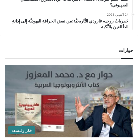
الصهيوني؟
24 أكتوبر، 2023
حَفريَاتُ روجيه غارودي التَّاريخيَّة؛من نقضِ الخرافةِ اليهوديَّة إلى إدانةِ
الضَّالعين بالنَّكبة
حوارات
فكر وفلسفة