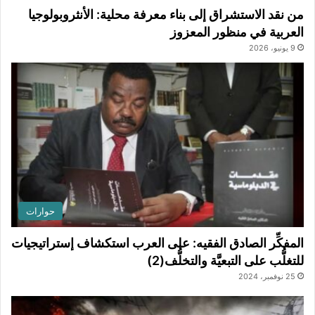
من نقد الاستشراق إلى بناء معرفة محلية: الأنثروبولوجيا
العربية في منظور المعزوز
9 يونيو، 2026
حوارات
المفكِّر الصادق الفقيه: على العرب استكشاف إستراتيجيات
للتغلُّب على التبعيَّة والتخلُّف(2)
25 نوفمبر، 2024