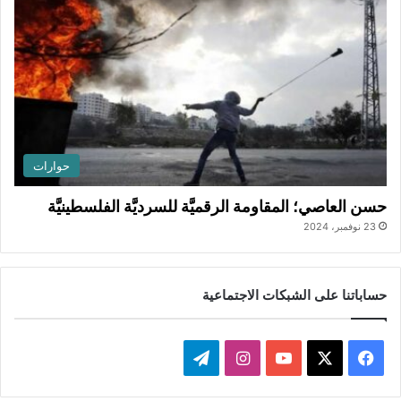
حوارات
حسن العاصي؛ المقاومة الرقميَّة للسرديَّة الفلسطينيَّة
23 نوفمبر، 2024
حساباتنا على الشبكات الاجتماعية
ف
ا
ت
ي
X
Y
ن
ي