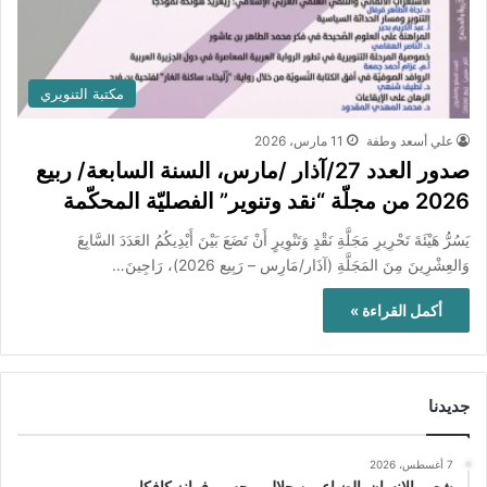
مكتبة التنويري
علي أسعد وطفة
11 مارس، 2026
صدور العدد 27/آذار /مارس، السنة السابعة/ ربيع
2026 من مجلّة “نقد وتنوير” الفصليّة المحكّمة
يَسُرُّ هَيْئَةَ تَحْرِيرِ مَجَلَّةِ نَقْدٍ وَتَنْوِيرٍ أَنْ تَضَعَ بَيْنَ أَيْدِيكُمُ العَدَدَ السَّابِعَ
وَالعِشْرِينَ مِنَ المَجَلَّةِ (آذَار/مَارِس – رَبِيع 2026)، رَاجِينَ…
أكمل القراءة »
جديدنا
7 أغسطس، 2026
شعور الإنسان بالضياع بين جلال برجس وفرانز كافكا