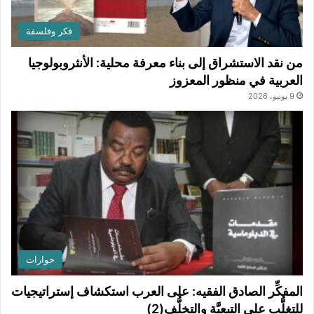
فكر وفلسفة
من نقد الاستشراق إلى بناء معرفة محلية: الأنثروبولوجيا
العربية في منظور المعزوز
9 يونيو، 2026
حوارات
المفكِّر الصادق الفقيه: على العرب استكشاف إستراتيجيات
للتغلُّب على التبعيَّة والتخلُّف(2)