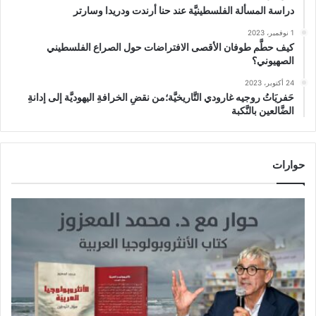
دراسة المسألة الفلسطينيَّة عند حنا أرندت ودريدا وسارتر
1 نوفمبر، 2023
كيف حطَّم طوفان الأقصى الافتراضات حول الصراع الفلسطيني
الصهيوني؟
24 أكتوبر، 2023
حَفريَاتُ روجيه غارودي التَّاريخيَّة؛من نقضِ الخرافةِ اليهوديَّة إلى إدانةِ
الضَّالعين بالنَّكبة
حوارات