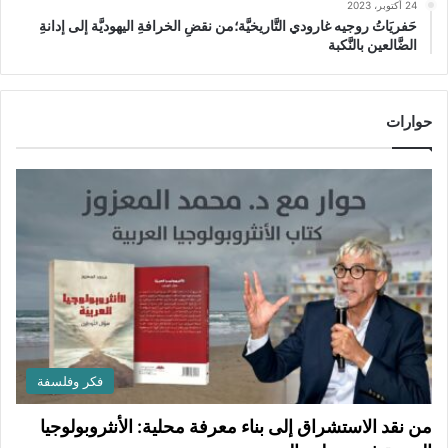
24 أكتوبر، 2023
حَفريَاتُ روجيه غارودي التَّاريخيَّة؛من نقضِ الخرافةِ اليهوديَّة إلى إدانةِ
الضَّالعين بالنَّكبة
حوارات
فكر وفلسفة
من نقد الاستشراق إلى بناء معرفة محلية: الأنثروبولوجيا