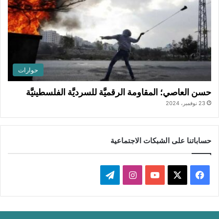
حوارات
حسن العاصي؛ المقاومة الرقميَّة للسرديَّة الفلسطينيَّة
23 نوفمبر، 2024
حساباتنا على الشبكات الاجتماعية
ف
ا
ت
ي
X
Y
ن
ي
س
o
س
ل