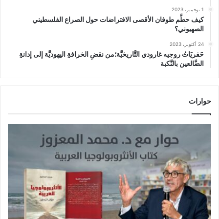
1 نوفمبر، 2023
كيف حطَّم طوفان الأقصى الافتراضات حول الصراع الفلسطيني
الصهيوني؟
24 أكتوبر، 2023
حَفريَاتُ روجيه غارودي التَّاريخيَّة؛من نقضِ الخرافةِ اليهوديَّة إلى إدانةِ
الضَّالعين بالنَّكبة
حوارات