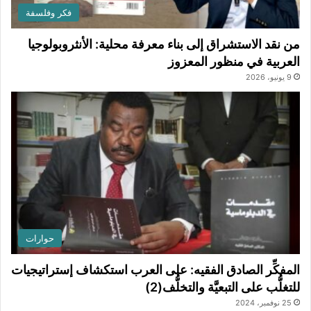
فكر وفلسفة
من نقد الاستشراق إلى بناء معرفة محلية: الأنثروبولوجيا
العربية في منظور المعزوز
9 يونيو، 2026
حوارات
المفكِّر الصادق الفقيه: على العرب استكشاف إستراتيجيات
للتغلُّب على التبعيَّة والتخلُّف(2)
25 نوفمبر، 2024