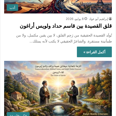
أدب
إبراهيم أبو عواد
8 يوليو، 2026
قلق القصيدة بين قاسم حداد ولويس أراغون
تُولَد القصيدة الحقيقية من رَحِم القلق، لا مِن يقين مكتمل، ولا من
طمأنينة مستقرة. والشاعرُ الحقيقي لا يكتب لأنه يمتلك…
أكمل القراءة »
فكر وفلسفة