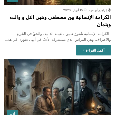
إبراهيم أبو عواد
15 أبريل، 2026
الكرامة الإنسانية بين مصطفى وهبي التل و والت
ويتمان
الكرامة الإنسانية شُعورٌ عميق بالقيمة الذاتية، والحقِّ في الحُريةِ
والاعتراف، وهي النبراس الذي يستشرفه الأدبُ في أبهى صُوَره. في هذ…
أكمل القراءة »
أدب