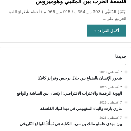
فلسفة الحرب بين المتنبي وهوميروس
يُعْتَبَرُ المُتَنَبِّي ( 303 ه _ 354 ه / 915 م _ 965 م ) أعظمَ شُعَراءِ اللغةِ
العربيةِ على…
أكمل القراءة »
جديدنا
7 أغسطس، 2026
شعور الإنسان بالضياع بين جلال برجس وفرانز كافكا
7 أغسطس، 2026
الهوية الرقمية والاغتراب الافتراضي: الإنسان بين الشاشة والواقع
7 أغسطس، 2026
ماري بارث والبناء المفهومي في ديداكتيك الفلسفة
7 أغسطس، 2026
بين مهدي عاملو مالك بن نبي.. الكتابة هي تَمَلُّكٌ للواقع التّاريخي