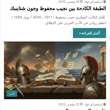
إبراهيم أبو عواد
26 نوفمبر، 2025
الطبقة الكادحة بين نجيب محفوظ وجون شتاينبك
يُعْتَبَرُ الكاتبُ المِصْري نجيب محفوظ ( 1911 _ 2006 / نوبل 1988 )
أعظمَ روائي في الأدبِ العربي على الإطلاقِ…
أكمل القراءة »
أدب
إبراهيم أبو عواد
22 نوفمبر، 2025