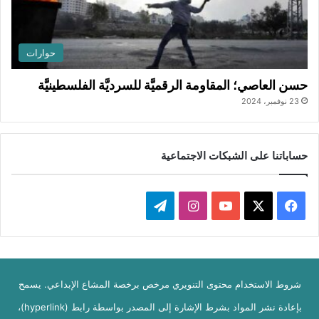
حوارات
حسن العاصي؛ المقاومة الرقميَّة للسرديَّة الفلسطينيَّة
23 نوفمبر، 2024
حساباتنا على الشبكات الاجتماعية
ف
ا
ت
ي
X
Y
ن
ي
س
o
س
ل
شروط الاستخدام محتوى التنويري مرخص برخصة المشاع الإبداعي. يسمح
ب
u
ت
ق
بإعادة نشر المواد بشرط الإشارة إلى المصدر بواسطة رابط (hyperlink)،