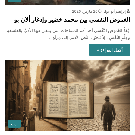
إبراهيم أبو عواد
26 مارس، 2026
الغموض النفسي بين محمد خضير وإدغار ألان بو
يُعَدُّ الغُموض النَّفْسي أحد أهم المساحات التي يلتقي فيها الأدبُ بالفلسفةِ
وعِلْمِ النَّفْسِ ، إذْ يَتحوَّل النَّص الأدبي إلى مِرْآةٍ…
أكمل القراءة »
أدب