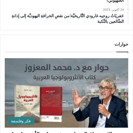
الصهيوني؟
24 أكتوبر، 2023
حَفريَاتُ روجيه غارودي التَّاريخيَّة؛من نقضِ الخرافةِ اليهوديَّة إلى إدانةِ
الضَّالعين بالنَّكبة
حوارات
فكر وفلسفة