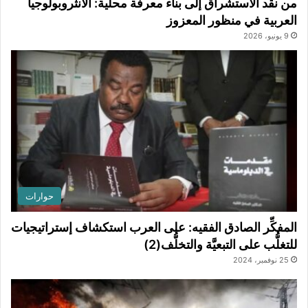
من نقد الاستشراق إلى بناء معرفة محلية: الأنثروبولوجيا
العربية في منظور المعزوز
9 يونيو، 2026
حوارات
المفكِّر الصادق الفقيه: على العرب استكشاف إستراتيجيات
للتغلُّب على التبعيَّة والتخلُّف(2)
25 نوفمبر، 2024