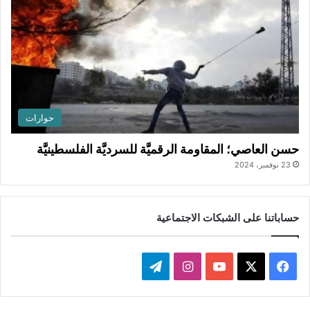
حوارات
حسن العاصي؛ المقاومة الرقميَّة للسرديَّة الفلسطينيَّة
23 نوفمبر، 2024
حساباتنا على الشبكات الاجتماعية
ف
ا
ت
ي
X
Y
ن
ي