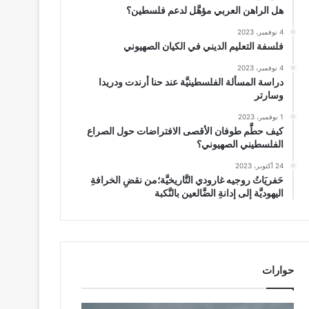
هل الراهن العربي مؤهَّل لدعم فلسطين؟
4 نوفمبر، 2023
فلسفة التعليم الديني في الكيان الصهيوني
4 نوفمبر، 2023
دراسة المسألة الفلسطينيَّة عند حنا أرندت ودريدا
وسارتر
1 نوفمبر، 2023
كيف حطَّم طوفان الأقصى الافتراضات حول الصراع
الفلسطيني الصهيوني؟
24 أكتوبر، 2023
حَفريَاتُ روجيه غارودي التَّاريخيَّة؛من نقضِ الخرافةِ
اليهوديَّة إلى إدانةِ الضَّالعين بالنَّكبة
حوارات