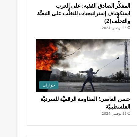
المفكِّر الصادق الفقيه: على العرب
استكشاف إستراتيجيات للتغلُّب على التبعيَّة
والتخلُّف(2)
25 نوفمبر، 2024
حوارات
حسن العاصي؛ المقاومة الرقميَّة للسرديَّة
الفلسطينيَّة
23 نوفمبر، 2024