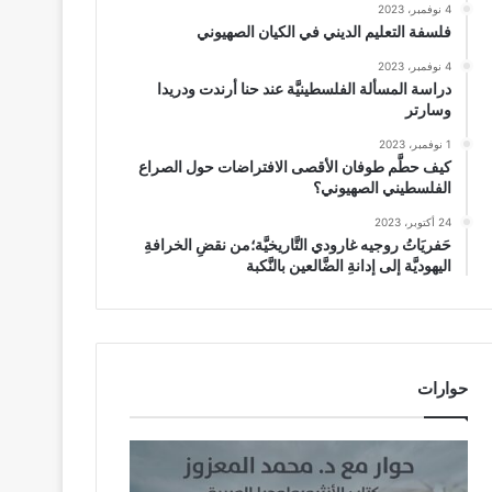
4 نوفمبر، 2023
فلسفة التعليم الديني في الكيان الصهيوني
4 نوفمبر، 2023
دراسة المسألة الفلسطينيَّة عند حنا أرندت ودريدا
وسارتر
1 نوفمبر، 2023
كيف حطَّم طوفان الأقصى الافتراضات حول الصراع
الفلسطيني الصهيوني؟
24 أكتوبر، 2023
حَفريَاتُ روجيه غارودي التَّاريخيَّة؛من نقضِ الخرافةِ
اليهوديَّة إلى إدانةِ الضَّالعين بالنَّكبة
حوارات