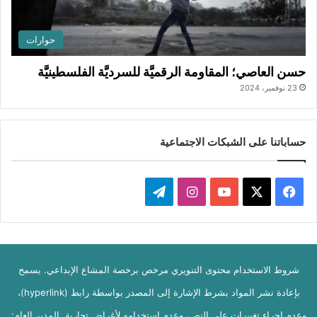
حوارات
حسن العاصي؛ المقاومة الرقميَّة للسرديَّة الفلسطينيَّة
23 نوفمبر، 2024
حساباتنا على الشبكات الاجتماعية
ف
ا
ت
ي
X
Y
ن
ي
س
o
س
ل
شروط الاستخدام محتوى التنويري مرخص برخصة المشاع الإبداعي. يسمح
ب
u
ت
ق
بإعادة نشر المواد بشرط الإشارة إلى المصدر بواسطة رابط (hyperlink)،
و
T
ق
ر
وعدم إجراء تغييرات على النص، وعدم استخدامه لأغراض تجارية. المدير العام: