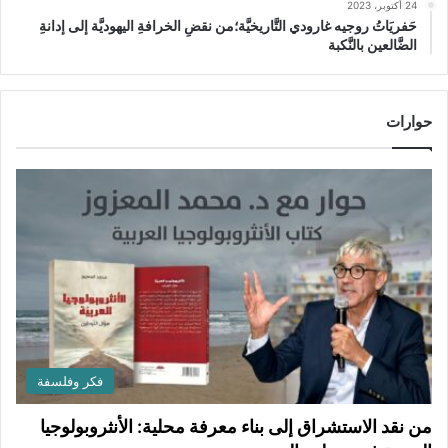
24 أكتوبر، 2023
حَفريَاتُ روجيه غارودي التَّاريخيَّة؛من نقضِ الخرافةِ اليهوديَّة إلى إدانةِ
الضَّالعين بالنَّكبة
حوارات
فكر وفلسفة
من نقد الاستشراق إلى بناء معرفة محلية: الأنثروبولوجيا