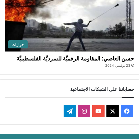
حوارات
حسن العاصي؛ المقاومة الرقميَّة للسرديَّة الفلسطينيَّة
23 نوفمبر، 2024
حساباتنا على الشبكات الاجتماعية
ف
ا
ت
ي
X
Y
ن
ي
س
o
س
ل