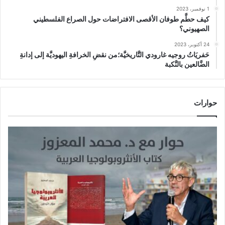
1 نوفمبر، 2023
كيف حطَّم طوفان الأقصى الافتراضات حول الصراع الفلسطيني
الصهيوني؟
24 أكتوبر، 2023
حَفريَاتُ روجيه غارودي التَّاريخيَّة؛من نقضِ الخرافةِ اليهوديَّة إلى إدانةِ
الضَّالعين بالنَّكبة
حوارات