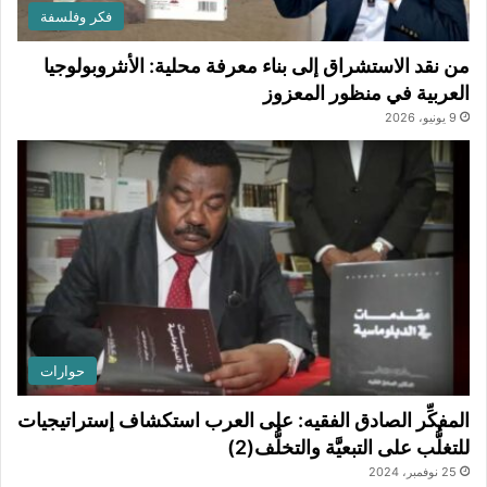
فكر وفلسفة
من نقد الاستشراق إلى بناء معرفة محلية: الأنثروبولوجيا
العربية في منظور المعزوز
9 يونيو، 2026
حوارات
المفكِّر الصادق الفقيه: على العرب استكشاف إستراتيجيات
للتغلُّب على التبعيَّة والتخلُّف(2)
25 نوفمبر، 2024