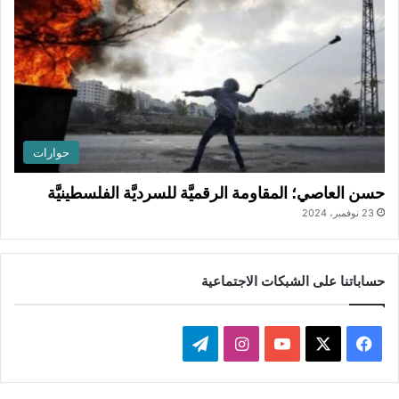
حوارات
حسن العاصي؛ المقاومة الرقميَّة للسرديَّة الفلسطينيَّة
23 نوفمبر، 2024
حساباتنا على الشبكات الاجتماعية
ف
ا
ت
ي
X
Y
ن
ي