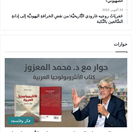
الصهيوني؟
24 أكتوبر، 2023
حَفريَاتُ روجيه غارودي التَّاريخيَّة؛من نقضِ الخرافةِ اليهوديَّة إلى إدانةِ
الضَّالعين بالنَّكبة
حوارات
فكر وفلسفة