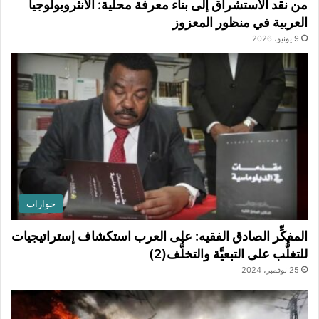
من نقد الاستشراق إلى بناء معرفة محلية: الأنثروبولوجيا
العربية في منظور المعزوز
9 يونيو، 2026
حوارات
المفكِّر الصادق الفقيه: على العرب استكشاف إستراتيجيات
للتغلُّب على التبعيَّة والتخلُّف(2)
25 نوفمبر، 2024