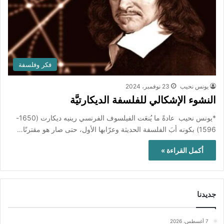
فكر وفلسفة
يونس نحيب
23 نوفمبر، 2024
النشوء الإشكالي للفلسفة الديكارتيَّة
*يونس نحيب عادةً ما يُنعَت الفيلسوف الفرنسي رينيه ديكارت (1650-
1596) بكونه أبَ الفلسفة الحديثة وعرّابها الأول، حتى صار هو مقترنًا…
أكمل القراءة »
جديدنا
7 أغسطس، 2026