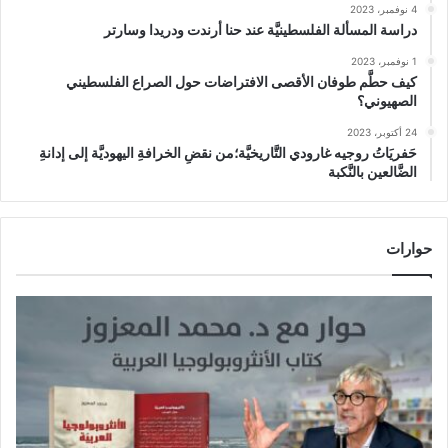
4 نوفمبر، 2023
دراسة المسألة الفلسطينيَّة عند حنا أرندت ودريدا وسارتر
1 نوفمبر، 2023
كيف حطَّم طوفان الأقصى الافتراضات حول الصراع الفلسطيني
الصهيوني؟
24 أكتوبر، 2023
حَفريَاتُ روجيه غارودي التَّاريخيَّة؛من نقضِ الخرافةِ اليهوديَّة إلى إدانةِ
الضَّالعين بالنَّكبة
حوارات