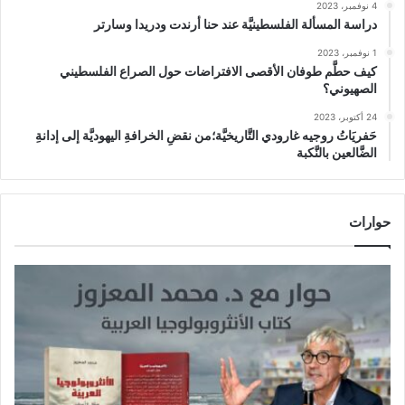
4 نوفمبر، 2023
دراسة المسألة الفلسطينيَّة عند حنا أرندت ودريدا وسارتر
1 نوفمبر، 2023
كيف حطَّم طوفان الأقصى الافتراضات حول الصراع الفلسطيني
الصهيوني؟
24 أكتوبر، 2023
حَفريَاتُ روجيه غارودي التَّاريخيَّة؛من نقضِ الخرافةِ اليهوديَّة إلى إدانةِ
الضَّالعين بالنَّكبة
حوارات