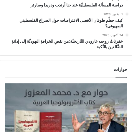
دراسة المسألة الفلسطينيَّة عند حنا أرندت ودريدا وسارتر
1 نوفمبر، 2023
كيف حطَّم طوفان الأقصى الافتراضات حول الصراع الفلسطيني
الصهيوني؟
24 أكتوبر، 2023
حَفريَاتُ روجيه غارودي التَّاريخيَّة؛من نقضِ الخرافةِ اليهوديَّة إلى إدانةِ
الضَّالعين بالنَّكبة
حوارات