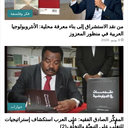
فكر وفلسفة
من نقد الاستشراق إلى بناء معرفة محلية: الأنثروبولوجيا
العربية في منظور المعزوز
9 يونيو، 2026
حوارات
المفكِّر الصادق الفقيه: على العرب استكشاف إستراتيجيات
للتغلُّب على التبعيَّة والتخلُّف(2)