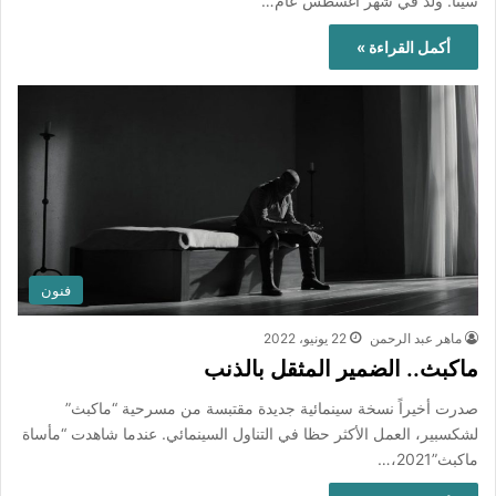
سينا. ولد في شهر أغسطس عام…
أكمل القراءة »
فنون
ماهر عبد الرحمن
22 يونيو، 2022
ماكبث.. الضمير المثقل بالذنب
صدرت أخيراً نسخة سينمائية جديدة مقتبسة من مسرحية “ماكبث”
لشكسبير، العمل الأكثر حظا في التناول السينمائي. عندما شاهدت “مأساة
ماكبث”2021،…