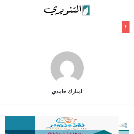
امبارك حامدي