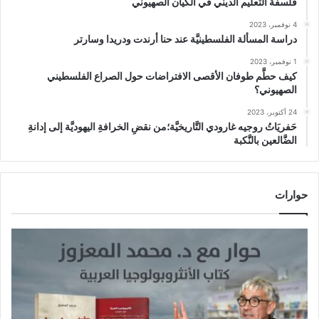
فلسفة التعليم الديني في الكيان الصهيوني
4 نوفمبر، 2023
دراسة المسألة الفلسطينيَّة عند حنا أرندت ودريدا وسارتر
1 نوفمبر، 2023
كيف حطَّم طوفان الأقصى الافتراضات حول الصراع الفلسطيني
الصهيوني؟
24 أكتوبر، 2023
حَفريَاتُ روجيه غارودي التَّاريخيَّة؛من نقضِ الخرافةِ اليهوديَّة إلى إدانةِ
الضَّالعين بالنَّكبة
حوارات