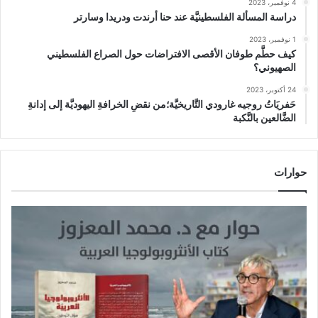
4 نوفمبر، 2023
دراسة المسألة الفلسطينيَّة عند حنا أرندت ودريدا وسارتر
1 نوفمبر، 2023
كيف حطَّم طوفان الأقصى الافتراضات حول الصراع الفلسطيني
الصهيوني؟
24 أكتوبر، 2023
حَفريَاتُ روجيه غارودي التَّاريخيَّة؛من نقضِ الخرافةِ اليهوديَّة إلى إدانةِ
الضَّالعين بالنَّكبة
حوارات