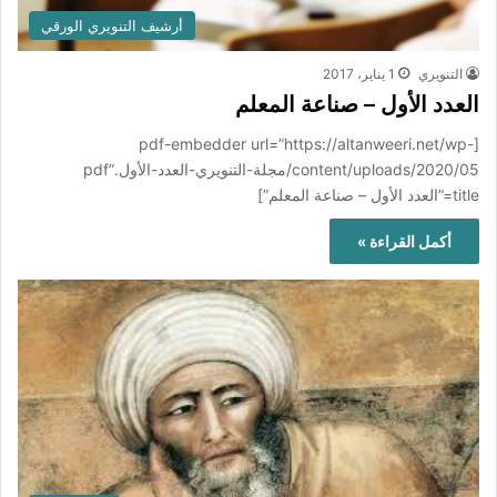
أرشيف التنويري الورقي
التنويري
1 يناير، 2017
العدد الأول – صناعة المعلم
[pdf-embedder url=”https://altanweeri.net/wp-
content/uploads/2020/05/مجلة-التنويري-العدد-الأول.pdf”
title=”العدد الأول – صناعة المعلم”]
أكمل القراءة »