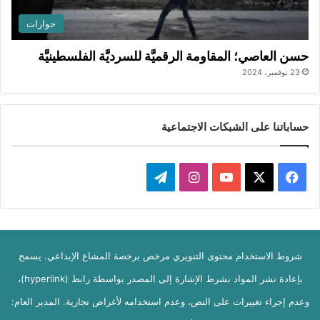
حوارات
حسن العاصي؛ المقاومة الرقميَّة للسرديَّة الفلسطينيَّة
23 نوفمبر، 2024
حساباتنا على الشبكات الاجتماعية
ف
ا
ت
ي
X
Y
ن
ي
س
o
س
ل
شروط الاستخدام محتوى التنويري مرخص برخصة المشاع الإبداعي. يسمح
ب
u
ت
ق
بإعادة نشر المواد بشرط الإشارة إلى المصدر بواسطة رابط (hyperlink)،
و
T
ق
ر
وعدم إجراء تغييرات على النص، وعدم استخدامه لأغراض تجارية. المدير العام:
ك
u
ر
ا