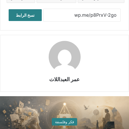
نسخ الرابط
عمر العبداللات
فكر وفلسفة