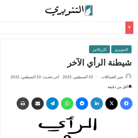
التنويري
كاريكاتير
شيطنة الرأي الآخر
عمر العبداللات
23 أغسطس، 2022
آخر تحديث: 23 أغسطس، 2022
أقل من دقيقة
فيسبوك
‫X
لينكدإن
ماسنجر
واتساب
تيلقرام
مشاركة عبر البريد
طباعة