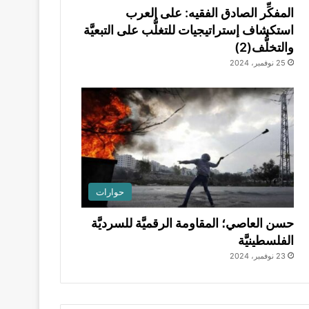
المفكِّر الصادق الفقيه: على العرب
استكشاف إستراتيجيات للتغلُّب على التبعيَّة
والتخلُّف(2)
25 نوفمبر، 2024
حوارات
حسن العاصي؛ المقاومة الرقميَّة للسرديَّة
الفلسطينيَّة
23 نوفمبر، 2024