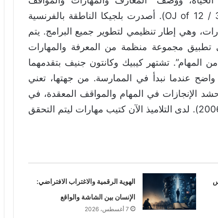
ى الحياة، ووصف “المعارف والمهارات والمواقف
الأساسية المرتبطة بكل منهما” (OJ of 12 / 30/2006). أصدرت بلجيكا الناطقة بالفرنسية
24/7/1997 بشأن المهارات، وهي إطار تنظيمي لتطوير جميع البرامج. يتم
لى تطبيق مجموعة منظمة من المعرفة والمهارات
ن المهام”. تشتهر كيبيك وكانتون جنيف بتقدمهما
اضح عندما نبدأ في الممارسة. من جهتها، تعني
حشد الإنجازات في المهام والمواقف المعقدة، في
المدرسة ثم في الحياة” (مرسوم 11 يوليو 2006). لدى التلاميذ الآن كتيب مهارات ليتم التحقق
س
الهوية الرقمية والاغتراب الافتراضي:
الإنسان بين الشاشة والواقع
7 أغسطس، 2026