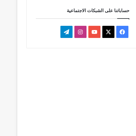
حساباتنا على الشبكات الاجتماعية
‫X
فيسبوك
‫YouTube
انستقرام
تيلقرام