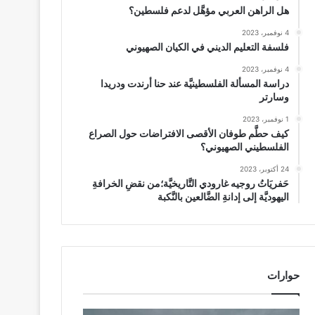
هل الراهن العربي مؤهَّل لدعم فلسطين؟
4 نوفمبر، 2023
فلسفة التعليم الديني في الكيان الصهيوني
4 نوفمبر، 2023
دراسة المسألة الفلسطينيَّة عند حنا أرندت ودريدا
وسارتر
1 نوفمبر، 2023
كيف حطَّم طوفان الأقصى الافتراضات حول الصراع
الفلسطيني الصهيوني؟
24 أكتوبر، 2023
حَفريَاتُ روجيه غارودي التَّاريخيَّة؛من نقضِ الخرافةِ
اليهوديَّة إلى إدانةِ الضَّالعين بالنَّكبة
حوارات