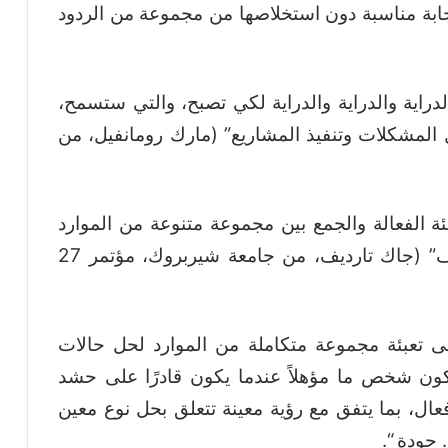
تجابة مناسبة دون استخلاصها من مجموعة من الردود
دراية والدراية والدراية لكي تصبح، والتي ستسمح،
المشكلات وتنفيذ المشاريع” (مارك رومانفيل، من
ة الفعالة والجمع بين مجموعة متنوعة من الموارد
الداخلية والخارجية داخل أسرة من المواقف” (جاك تارديف، من جامعة شيربروك، مؤتمر 27
لى تعبئة مجموعة متكاملة من الموارد لحل حالات
F. M. Gérard، 20). أو: “يكون شخص ما مؤهلاً عندما يكون قادرًا على حشد
فعال، بما يتفق مع رؤية معينة تتعلق بحل نوع معين
 جودة “.