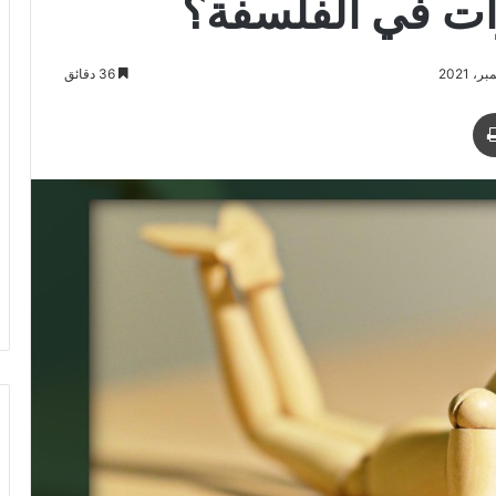
رات في الفلسفة؟
36 دقائق
د
طباعة