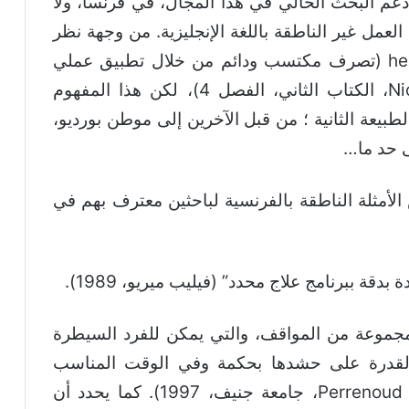
م البحث الحالي في هذا المجال، في فرنسا، ولا
عمل غير الناطقة باللغة الإنجليزية. من وجهة نظر
فلسفية، واجه البعض المفهوم بمفهوم hexis (تصرف مكتسب ودائم من خلال تطبيق عملي
متجدد) لأرسطو (الأخلاق إلى Nicomaques، الكتاب الثاني، الفصل 4)، لكن هذا المفهوم
الطبيعة الثانية ؛ من قبل الآخرين إلى موطن بورديو،
ى حد ما…
 الأمثلة الناطقة بالفرنسية لباحثين معترف بهم في
ة ببرنامج علاج محدد” (فيليب ميريو، 1989).
مجموعة من المواقف، والتي يمكن للفرد السيطرة
 والقدرة على حشدها بحكمة وفي الوقت المناسب
لتحديد المشكلات الحقيقية وحلها” (فيليب Perrenoud، جامعة جنيف، 1997). كما يحدد أن