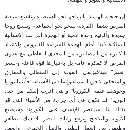
إن حلحلة الهيمنة وانزياحها نحو السيطرة وتقطع سردية
المرض تشمل الفردية لتنحو نحو الجماعية، وتنسج روحا
جديدة وأقانيم وحدة آدمية أو الهجرة إلى لب الإنسانية
الساكنة فينا. أمام الهجمة الشرسة للفيروس والأعداد
الكبيرة من المصابين، من المجدي التعاطي مع عدوى
المرض لا كفكرة عامة بل باعتبارها قوّة فاعلة وعنصر
“تغيير” ميتافيزيقي، العودة إلى المتعالي والمفارق
والمتخفي لا في السماء وإنما في الأشياء، “فأينما تولوا
وجوهكم فثمة الكورونا” و”هي أقرب إليكم من حبل
الوريد” قد تكون في أي جزيء من الأشياء التي قد
تفتك بنا. سينتصر الإنسان على الكورونا وسيصنع
الأدوية والتلاقيح ويرفع رايات النصر بلا شك بتظافر
وظيفي بين العقل الطبي والعقل الجماعي والعقل