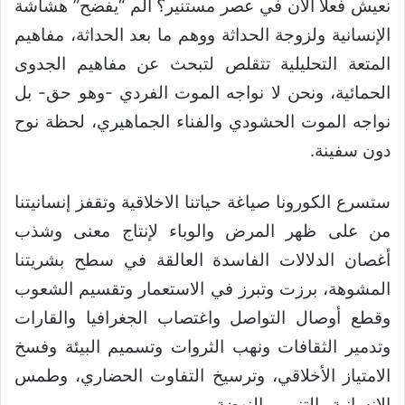
نعيش فعلا الآن في عصر مستنير؟ ألم “يفضح” هشاشة
الإنسانية ولزوجة الحداثة ووهم ما بعد الحداثة، مفاهيم
المتعة التحليلية تتقلص لتبحث عن مفاهيم الجدوى
الحمائية، ونحن لا نواجه الموت الفردي -وهو حق- بل
نواجه الموت الحشودي والفناء الجماهيري، لحظة نوح
دون سفينة.
ستسرع الكورونا صياغة حياتنا الاخلاقية وتقفز إنسانيتنا
من على ظهر المرض والوباء لإنتاج معنى وشذب
أغصان الدلالات الفاسدة العالقة في سطح بشريتنا
المشوهة، برزت وتبرز في الاستعمار وتقسيم الشعوب
وقطع أوصال التواصل واغتصاب الجغرافيا والقارات
وتدمير الثقافات ونهب الثروات وتسميم البيئة وفسخ
الامتياز الأخلاقي، وترسيخ التفاوت الحضاري، وطمس
الإنسانية والتنوير والنهضة.