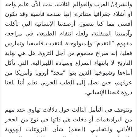
والشرق/ الغرب والعوالم الثلاث، بدت الآن عالم واحد
أو أشلاء جغرافيا متناثرة، إنها صدمة قاسية وقد تكون
أقسى مما كنا نتصور، أرصدتنا الإنسانية التي تآكلت
وآدميتنا المنفلتة، ولعله انتقام الطبيعة، في مراجعة
مفهوم “التقدم” وإيديولوجية انتقدت فلسفيا وتمارس
فعليا، إنه صراع محموم من أجل الثروة. هل هي نهاية
التاريخ لا بانتهاء الصراع وسيادة الليبرالية، التي تأكل
أبناءها وشيوخها الذين بنوا “مجد” أوروبا وأمريكا من
عرقهم، حين نصل إلى الطب الحربي نعلم أننا بلغنا
ذروة قبحنا الإنساني.
ونتوقف في التأمل الثالث حول دلالات تهاوي عدد مهم
من البراديغمات أو دخلت هي ذاتها في نوع من الحجر
الأداتي والتحليلي (العقم) شأن النزوعات الهووية