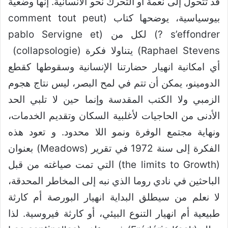
قد تتحول إلى نعمة أو التحرك نحو الانسانية. إنها وضعية
بيوسياسية، يوضحها كتاب (comment tout peut
s’effondrer ?) لكل من (pablo Servigne et
Raphael Stevens) يتناولا فكرة (collapsologie)
أي امكانية انهيار حضارتنا الإنسانية وسقوطها كقطع
الدومينو، يمكن أن تتم في لمح البصر، ليس نتاج هجوم
الزمبي ولا الكتب المقدسة وإنما حين لا تلبي الحد
الأدنى من الحاجيات لأغلبية السكان وتقديم الخدمات،
ونهاية مجتمع الوفرة ونمو اللا محدود. و تعود هذه
الفكرة إلى سنة 1972 في تقرير (Meadows) بعنوان
(the limits to Growth) التي تمت صياغته من قبل
الباحثين في نادي روما الذي نبه إلى المخاطر المحدقة،
لا نعلم من سيطلق البداية انهيار البورصة أم كارثة
طبيعية أم انهيار التنوع البيئي، أو كارثة فيروسية. لذا