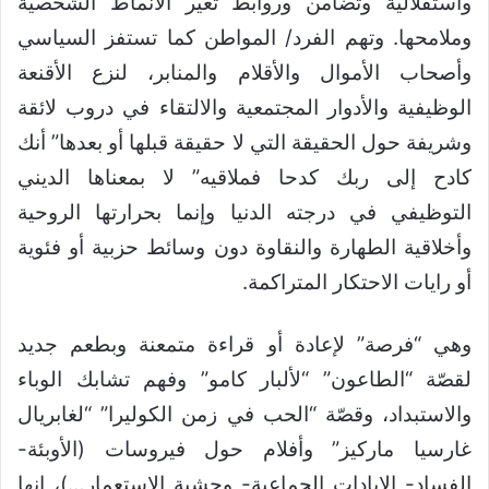
واستقلالية وتضامن وروابط تغير الأنماط الشخصية
وملامحها. وتهم الفرد/ المواطن كما تستفز السياسي
وأصحاب الأموال والأقلام والمنابر، لنزع الأقنعة
الوظيفية والأدوار المجتمعية والالتقاء في دروب لائقة
وشريفة حول الحقيقة التي لا حقيقة قبلها أو بعدها” أنك
كادح إلى ربك كدحا فملاقيه” لا بمعناها الديني
التوظيفي في درجته الدنيا وإنما بحرارتها الروحية
وأخلاقية الطهارة والنقاوة دون وسائط حزبية أو فئوية
أو رايات الاحتكار المتراكمة.
وهي “فرصة” لإعادة أو قراءة متمعنة وبطعم جديد
لقصّة “الطاعون” “لألبار كامو” وفهم تشابك الوباء
والاستبداد، وقصّة “الحب في زمن الكوليرا” “لغابريال
غارسيا ماركيز” وأفلام حول فيروسات (الأوبئة-
الفساد- الإبادات الجماعية- وحشية الاستعمار…)، إنها