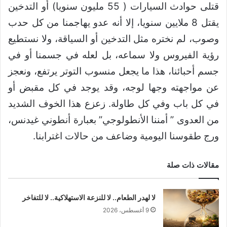
قتلى حوادث السيارات ( 55 مليون سنويا) أو التدخين
يقتل 8 ملايين سنويا، إلا أنه عدو يهاجمنا من كل حدب
وصوب، لم نختره مثل التدخين أو السياقة، ولا نستطيع
رؤية الفيروس ولا سماعه، بل لعله في جسمنا أو في
جسم أحبائنا، هذا ما يجعل منسوب التوتر يرتفع، ونعجز
عن مواجهته وجها لوجه، وقد يوجد في كل مقبض أو
في كل باب وفي كل طاولة. زعزع هذا الخوف الشديد
من العدوى ” أمننا الأنطولوجي” بعبارة أنطوني غيدنس،
ورج طقوسنا اليومية وضاعف من حالات اغترابنا.
مقالات ذات صلة
لا لهدر الطعام.. لا للنزعة الاستهلاكية.. لا للتفاخر
9 أغسطس، 2026