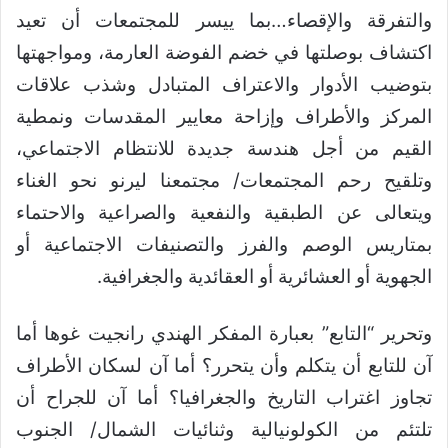
والتفرقة والإقصاء…بما ييسر للمجتمعات أن تعيد
اكتشاف بوصلتها في خضم الفوضة العارمة، ومواجهتها
بتوضيب الأدوار والاعتراف المتبادل وشذب علاقات
المركز والأطراف وإزاحة معايير المقدسات ونمطية
القيم من أجل هندسة جديدة للانتظام الاجتماعي،
وتلقيح رحم المجتمعات/ مجتمعنا ليرنو نحو الغناء
ويتعالى عن الطبقية والنفعية والصراعية والاحتماء
بمتاريس الوصم والفرز والتصنيفات الاجتماعية أو
الجهوية أو العشائرية أو العقائدية والجغرافية.
وتحرير “التابع” بعبارة المفكر الهندي رانجيت غوها أما
آن للتابع أن يتكلم وأن يتحرر؟ أما آن لسكان الأطراف
تجاوز اغتراب التاريخ والجغرافيا؟ أما آن للجراح أن
تلتئم من الكولونيالية وثنائيات الشمال/ الجنوب