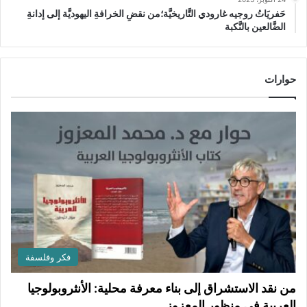
حَفريَاتُ روجيه غارودي التَّاريخيَّة؛من نقضِ الخرافةِ اليهوديَّة إلى إدانةِ
الضَّالعين بالنَّكبة
حوارات
فكر وفلسفة
من نقد الاستشراق إلى بناء معرفة محلية: الأنثروبولوجيا
العربية في منظور المعزوز