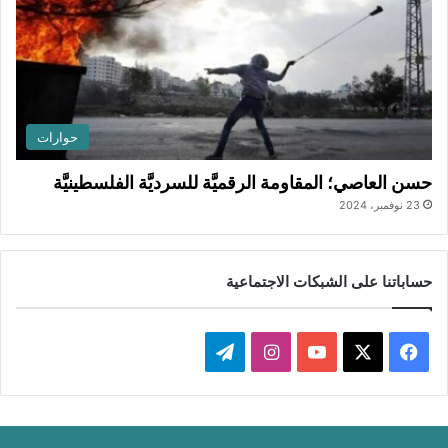
حوارات
حسن العاصي؛ المقاومة الرقميَّة للسرديَّة الفلسطينيَّة
23 نوفمبر، 2024
حساباتنا على الشبكات الاجتماعية
‫X
فيسبوك
‫YouTube
انستقرام
تيلقرام