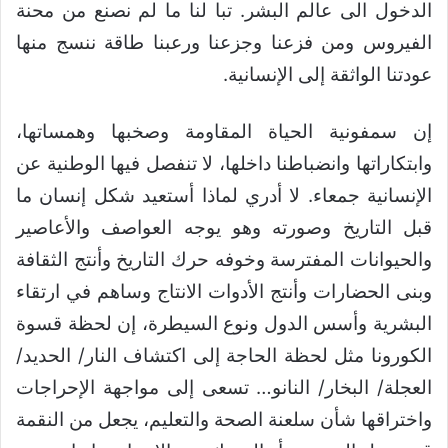
الدخول الى عالم البشر. تبا لنا ما لم نصنع من محنة
الفيروس ومن فزعنا وجزعنا ورعبنا طاقة ننسج منها
عودتنا الواثقة إلى الإنسانية.
إن سمفونية الحياة المقاومة وصخبها وهمساتها،
وابتكاراتها وانضباطنا داخلها، لا تنفصل فيها الوطنية عن
الإنسانية جمعاء. لا أدري لماذا أستعيد شكل إنسان ما
قبل التاريخ وصورته وهو يوجه العواصف والأعاصير
والحيوانات المفترسة وخوفه حرك التاريخ وأنتج الثقافة
وبنى الحضارات وأنتج الأدوات الانتاج وساهم في ارتقاء
البشرية وأسس الدول ونوع السيطرة، إن لحظة قسوة
الكورونا مثل لحظة الحاجة إلى اكتشاف النار/ الحديد/
العجلة/ البخار/ النانو… تسعى إلى مواجهة الإحراجات
واختراقها شأن سلعنة الصحة والتعليم، يجعل من النقمة