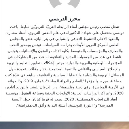
محرز الدريسي
شغل منصب رئيس مجلس أمناء الرابطة العربيّة للتربويّين سابقا. باحث
تونسي متحصل على شهادة الدكتوراه في علم النفس التربوي، أستاذ مشارك
بالمعهد الأعلى للتنشيط الثقافي والشبابي في بئر الباي، عضو بالمجلس
العلمي للمركز العربي للأبحاث ودراسة السياسات. تونس وبمخبر النخب
والمعارف والمؤسسات بالمتوسط بكلية الآداب والفنون والإنسانيات بتونس.
ناشط في عدد من الجمعيات المدنية والثقافية، له عدد من المشاركات في
المؤتمرات الوطنية والعربية والدولية، مهتم بإشكالات تطوير التعليم والتربية
والإصلاح السياسي والثقافي والتنمية المجتمعية، نشر مقالات عديدة حول
المسائل التربوية والشبابية والقضايا السياسية والثقافية ، ساهم في عدّة كتب
جماعية، من بينها مؤخرا "التعليم والدولة الوطنية"، عمان، 2019، و"الجوائح
في الأزمنة المعاصرة، رؤى دينية وفلسفية"، دار العرفان للنشر والتوزيع أغادير،
2020، و"مراكز الدراسات العربية: الأولويات البحثية وصناعة العقول، مؤسسة
أبعاد للدراسات المستقبلية، 2020. يصدر له قريبا كتابان حول "أنسنة
المدرسة" و" الثورة التونسية، أسئلة البداية وأفق الديمقراطية".