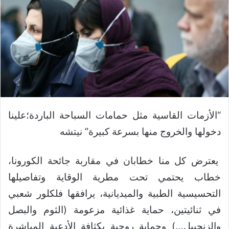
“الأزمات القاسية مثل حمامات السباحة الباردة؛علينا
دخولها والخروج منها بسرعة كبيرة” نيتشه
يعترض كل منا خطابان في مقاربة جائحة الكورونا،
خطاب يحتمي تحت مطرية الوقاية وتفاصيلها
التحسيسية الطبية والميديانية، يرافقها فلكلور شعبي
في ثنائيتين، حماية غذائية مزعومة (الثوم والبصل
والزنجبيل…) وحماية روحية بكثافة الأدعية المباشرة