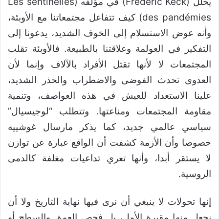
يحلل (Frédéric Keck) في مؤلفه (Les sentinelles
des pandémies) كيف تتفاعل مجتمعاتنا مع الأوبئة،
وأنه عوض الاستسلام إلى الخوف الشديد، يدعونا إلى
التفكير في العولمة وعلاقتنا بالطبيعة. فالأوبئة تقلب
المجتمعات لا لأنها تقتل الأفراد بالآلاف وإنما لأن
العدوى تحدث الفوضى والاضطراب والحذر الشديد،
علينا الاستعداد للعيش في هذه العواصف، وتنمية
مقاومة المجتمعات ومناعتها. وتتطلب “لوجيسيال”
سياسي عالمي جديد، كما يذكر مارسال غوشييه
خصوصا وأن الأزمة كشفت أن الواقع عبارة عن توازن
لا يستقر أبدا، وأنها تعري تداعيات مغلفة كالدمى
الروسية.
إنها تحولات لا ينبغي أن نرى فيها نهاية التاريخ ولا أن
نجعل منها مقبرة الأمل، بل فحص العمق والسطح أو