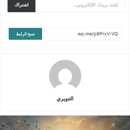
اشتراك
نسخ الرابط
التنويري