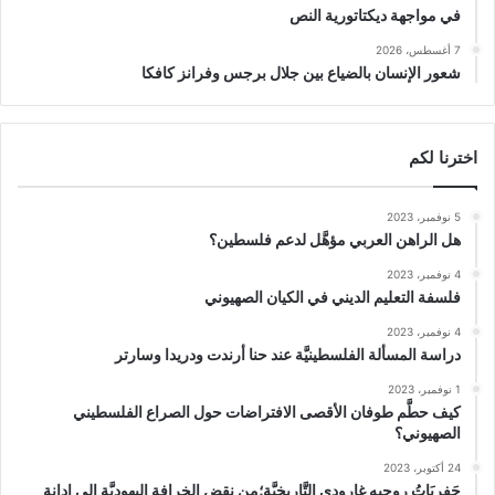
في مواجهة ديكتاتورية النص
7 أغسطس، 2026
شعور الإنسان بالضياع بين جلال برجس وفرانز كافكا
اخترنا لكم
5 نوفمبر، 2023
هل الراهن العربي مؤهَّل لدعم فلسطين؟
4 نوفمبر، 2023
فلسفة التعليم الديني في الكيان الصهيوني
4 نوفمبر، 2023
دراسة المسألة الفلسطينيَّة عند حنا أرندت ودريدا وسارتر
1 نوفمبر، 2023
كيف حطَّم طوفان الأقصى الافتراضات حول الصراع الفلسطيني
الصهيوني؟
24 أكتوبر، 2023
حَفريَاتُ روجيه غارودي التَّاريخيَّة؛من نقضِ الخرافةِ اليهوديَّة إلى إدانةِ