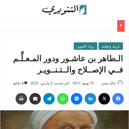
تربية وتعليم
رواد التنوير
الـطاهر بن عاشـور ودور المـعـلِّـم
فــي الإصــلاح والــتـنــويـر
خالد بشير
15 يونيو، 2017
آخر تحديث: 2 مارس، 2021
8 دقائق
فيسبوك
‫X
لينكدإن
ماسنجر
واتساب
تيلقرام
مشاركة عبر البريد
طباعة