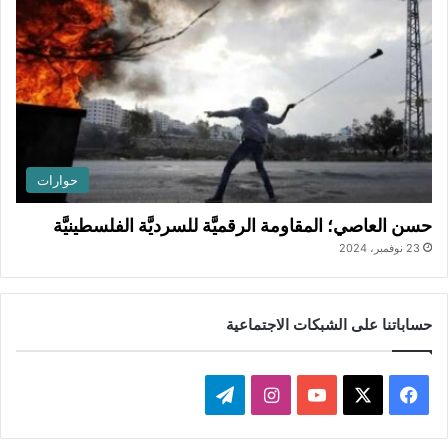
حوارات
حسن العاصي؛ المقاومة الرقميَّة للسرديَّة الفلسطينيَّة
23 نوفمبر، 2024
حساباتنا على الشبكات الاجتماعية
ف
ا
ت
ي
X
Y
ن
ي