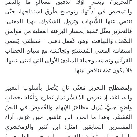
“التحرير”، ويعني أوَّلاً: تدقيق مسألةٍ ما بِالنَّظر
والتمحيص في أدلَّتها، وتوضيح طُرق استنتاجها، حتَّى
تنتفي عنها الشُّبهات وتزول الشكوك. بهذا المعنى،
فالتحرير يمثّل تَنقية لِمسار البَرهنة العقلية من مواطن
الضَّعف والتهافت. وهو، كَعمل ذهني – مَنطقي، يَضمن
استقامَة المعنى المُستَنتَج وتَجانُسَه مع سياق الخطاب
القرآني ونظمه، وجملة المبادئ الأولى التي انبنى عليها،
فلا يكون ثمة تناقض بينها.
ولِمصطلح التحرير مَعنًى ثانٍ يَتَّصل بأسلوب التعبير
والصياغة، إذ يَعرض المُفسِّر ثمارَ نَظره وتأمّله بخطابٍ
واضِحٍ جليٍّ، يُزيل مظاهرَ الإبهام والغُموض في النصّ
المُفَسَّر. وهذا ما أنجزه ابن عاشور حين عَرَض آراءَ
المفسرين السابقين (مثل: ابن كثير والزمخشري
والرازي وابن عَطية والقرطبي وابن جرير الطبري…)