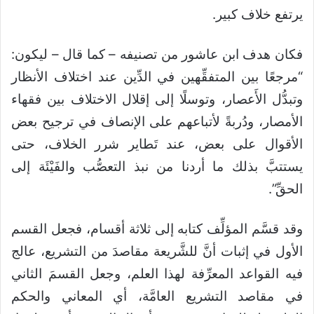
يرتفع خلاف كبير.
فكان هدف ابن عاشور من تصنيفه – كما قال – ليكون:
“مرجعًا بين المتفقِّهين في الدِّين عند اختلاف الأنظار
وتبدُّل الأَعصار، وتوسلًا إلى إقلال الاختلاف بين فقهاء
الأمصار، ودُربةً لأتباعهم على الإنصاف في ترجيح بعض
الأقوال على بعض، عند تَطاير شرر الخلاف، حتى
يستتبَّ بذلك ما أردنا من نبذ التعصُّب والفَيْئَة إلى
الحقِّ”.
وقد قسَّم المؤلِّف كتابه إلى ثلاثة أقسام، فجعل القسم
الأول في إثبات أنَّ للشَّريعة مقاصدَ من التشريع، عالج
فيه القواعد المعرِّفة لهذا العلم، وجعل القسمَ الثاني
في مقاصد التشريع العامَّة، أي المعاني والحكم