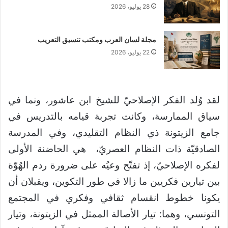
28 يوليو، 2026
مجلة لسان العرب ومكتب تنسيق التعريب
22 يوليو، 2026
لقد وُلد الفكر الإصلاحيّ للشيخ ابن عاشور، ونما في
سياق الممارسة، وكانت تجربة قيامه بالتدريس في
جامع الزيتونة ذي النظام التقليدي، وفي المدرسة
الصادقيّة ذات النظام العصريّ، هي الحاضنة الأولى
لفكره الإصلاحيّ، إذ تفتّح وعيُه على ضرورة ردم الهُوّة
بين تيارين فكريين ما زالا في طور التكوين، ويقبلان أن
يكونا خطوط انقسام ثقافي وفكري في المجتمع
التونسي، وهما: تيار الأصالة الممثل في الزيتونة، وتيار