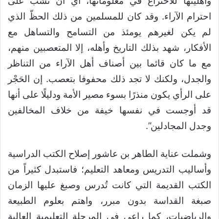
وأهليتها للاختراع في معلوماتها، أي أن تشبّ على
احترام الآراء. وقد كان للمسلمين من ذلك الحظّ الذي
لم يكن لغيرهم يومئذ من التسامح والتساهل مع
الأفكار، شهد بذلك التاريخ وأهله، إلا المتعصبين منهم،
مع ما كان قائما بين أصناف أهل الآراء من التناظر
والجدل، ولكنك لا تجد ذلك محفوفا بتعصب. إن الحَجْر
على الرأي يكون منذرًا بسوء مصير الأمة ودليلًا على أنها
قد أوجست في نفسها خيفة من خلاف المخالفين
وجدل المجادلين”.
وشملت عناية الطاهر بن عاشور إصلاح الكتب الدراسية
وأساليب التدريس ومعاهد التعليم؛ فاستبدل كثيراً من
الكتب القديمة التي كانت تُدرس وصبغ عليها الزمان
صبغة القداسة بدون مبرر، واهتم بعلوم الطبيعة
والرياضيات، كما راعى في المرحلة التعليمية العالية