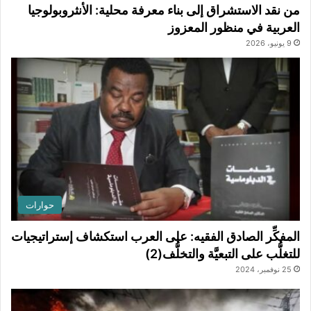
من نقد الاستشراق إلى بناء معرفة محلية: الأنثروبولوجيا
العربية في منظور المعزوز
9 يونيو، 2026
حوارات
المفكِّر الصادق الفقيه: على العرب استكشاف إستراتيجيات
للتغلُّب على التبعيَّة والتخلُّف(2)
25 نوفمبر، 2024