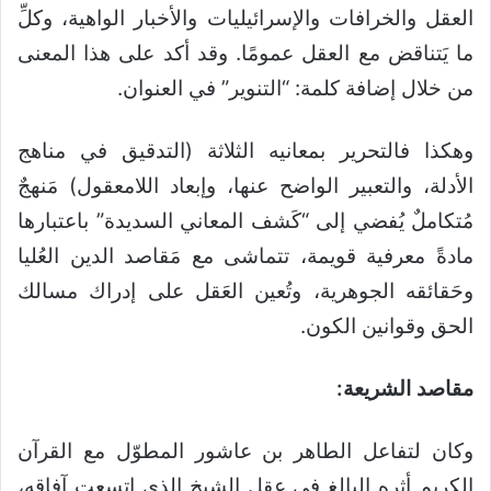
العقل والخرافات والإسرائيليات والأخبار الواهية، وكلِّ
ما يَتناقض مع العقل عمومًا. وقد أكد على هذا المعنى
من خلال إضافة كلمة: “التنوير” في العنوان.
وهكذا فالتحرير بمعانيه الثلاثة (التدقيق في مناهج
الأدلة، والتعبير الواضح عنها، وإبعاد اللامعقول) مَنهجٌ
مُتكاملٌ يُفضي إلى “كَشف المعاني السديدة” باعتبارها
مادةً معرفية قويمة، تتماشى مع مَقاصد الدين العُليا
وحَقائقه الجوهرية، وتُعين العَقل على إدراك مسالك
الحق وقوانين الكون.
مقاصد الشريعة:
وكان لتفاعل الطاهر بن عاشور المطوّل مع القرآن
الكريم أثره البالغ في عقل الشيخ الذي اتسعت آفاقه،