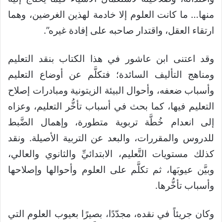
منها… ما كانت العلوم إلا خادمة لهذين الغرضين، وهما
ارتقاء العقل، واقتدار صاحبه على إفادة غيره”.
وقد اعتنى ابن عاشور في هذا الكتاب بنقد التعليم
ومناهج التأليف السائدة؛ فتكلَّم عن أوضاع التعليم
وأسباب ضعفه، وأحوال البيئة الزيتونية ومبادرات إصلاح
التعليم فيها، كما بحث في أسباب تأخُّر التعليم، وعزاه
إلى انعدام خُطَّة تربوية متطورة، وإهمال الضَّبط
للدروس والمقررات، والبعد عن التربية الأصيلة. ونقد
كذلك مستويات التَّعليم، الابتدائيِّ والثانوي والعالي،
وبيَّن عيوبَها، ثم تكلَّم على العلوم وأحوالها وإصلاحها
وأسباب تأخُّرها.
وكان جريئاً في نقده، مجدّدًا، بصيرًا بعيوب العلوم التي