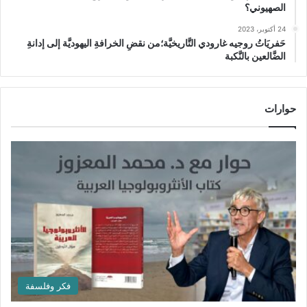
الصهيوني؟
24 أكتوبر، 2023
حَفريَاتُ روجيه غارودي التَّاريخيَّة؛من نقضِ الخرافةِ اليهوديَّة إلى إدانةِ
الضَّالعين بالنَّكبة
حوارات
فكر وفلسفة