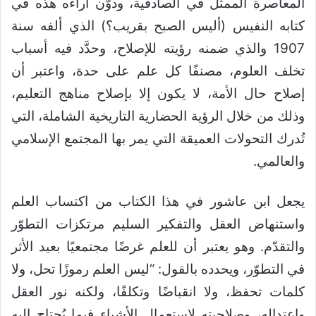
المعاصرة الممثل في الصادقية، ودوّن آراءه هذه في
كتابه النفيس (أليس الصبح بقريب؟) الذي ألفه سنة
1907 والذي ضمنه رؤيته للإصلاح، وحدَّد فيه أسباب
تخلف العلوم، مصنفًا كل علم على حدة، واعتبر أن
إصلاح حال الأمة، لا يكون إلا بإصلاح مناهج التعليم،
وذلك من خلال الرؤية الحضارية التاريخية الشاملة، التي
تُدرك التحولات العميقة التي يمر بها المجتمع الإسلامي
والعالمي.
يجعل ابن عاشور في هذا الكتاب من اكتساب العلم
واستنهاض العقل والتفكير السليم مرتكزات التطوّر
والتقدّم. وهو يعتبر أن للعلم غرضًا مجتمعيًا بعيد الأثر
في التطوّر، ويحدده بالقول: “ليس العلم رموزًا تحل، ولا
كلمات تحفظ، ولا انقباضًا وتكلفًا، ولكنه نور العقل
واعتداله، وصلاحيته لاستعمال الأشياء فيما يُحتاج إليه