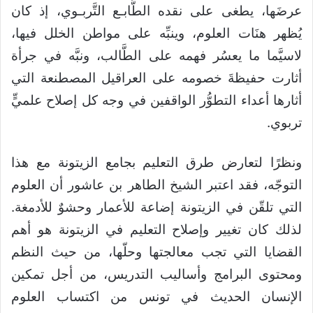
عرضَها، يطغى على نقده الطَّابـع التَّربـوي، إذ كان
يُظهر هنَات العلوم، وينبِّه على مواطن الخلل فيها،
لاسيَّما ما يعسُر فهمه على الطَّالب، ونبَّه في جرأة
أثارت حفيظةَ خصومه على العراقيل المصطنعة التي
أثارها أعداء التطوُّر الواقفين في وجه كل إصلاح علميٍّ
تربوي.
ونظرًا لتعارض طرق التعليم بجامع الزيتونة مع هذا
التوجّه، فقد اعتبر الشيخ الطاهر بن عاشور أن العلوم
التي تلقّن في الزيتونة إضاعة للأعمار وحشوٌ للأدمغة.
لذلك كان تغيير وإصلاح التعليم في الزيتونة هو أهم
القضايا التي تجب معالجتها وحلّها، من حيث النظم
ومحتوى البرامج وأساليب التدريس، من أجل تمكين
الإنسان الحديث في تونس من اكتساب العلوم