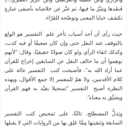
فَنقَدها ومَيَّزَ ما فيها، ثم عبَّر عن خلاصاته بأصفى عبارةٍ
تكشف خبايا المعنى وتوضّحه للقرّاء.
حيث رأى أن أحد أسباب تأخر علم التفسير هو الولع
بالتوقف عند النقل حتى وإن كان ضعيفًا أو فيه كذب،
وكذلك اتقاء الرأي ولو كان صوابًا حقيقيًا، وقال: “لأنهم
توهموا أن ما خالف النقل عن السابقين إخراج للقرآن
عما أراد الله به”، فأصبحت كتب التفسير عالة على
كلام الأقدمين، ولا همّ للمفسر إلا جمع الأقوال، وبهذه
النظرة أصبح التفسير “تسجيلا يقيَّد به فهم القرآن
ويضيَّق به معناه”.
ويَدلُّ المصطلح، ثالثًا، على تَمحيص كتب التفسير
السابقة وتَنقيتها مِمَّا عَلِق بها من الروايات التي لا يقبلها