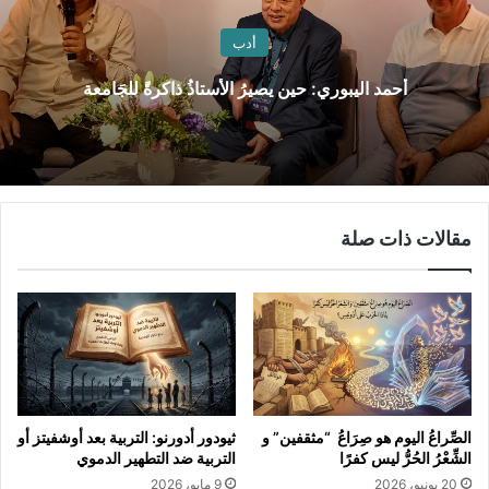
أدب
أحمد اليبوري: حين يصيرُ الأستاذُ ذاكرةً للجَامعة
مقالات ذات صلة
الصِّراعُ اليوم هو صِرَاعُ “مثقفين” و
ثيودور أدورنو: التربية بعد أوشفيتز أو
الشِّعْرُ الحُرُّ ليس كفرًا
التربية ضد التطهير الدموي
20 يونيو، 2026
9 مايو، 2026