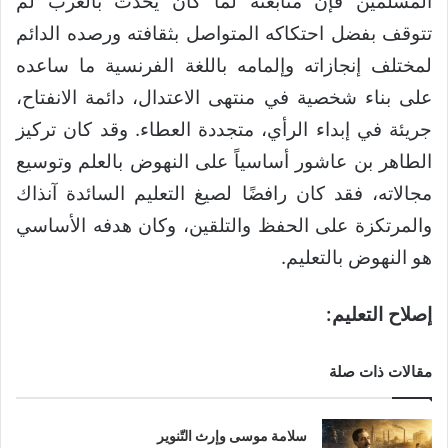
المسلمين فإن متابعته لما كان يحدث بالغرب لم
تتوقف بفضل احتكاكه المتواصل بثقافته ورصده الدائم
لمختلف إنجازاته وإلمامه باللغة الفرنسية ما ساعده
على بناء شخصية في منتهى الاعتدال، دائمة الانفتاح،
جريئة في إبداء الرأي، متجددة العطاء. وقد كان تركيز
الطاهر بن عاشور أساسياً على النهوض بالعلم وتوسيع
مجالاته، فقد كان رافضًا لصيغ التعليم السائدة آنذاك
والمرتكزة على الحفظ والتلقين، وكان هدفه الأساسي
هو النهوض بالتعليم.
إصلاح التعليم:
مقالات ذات صلة
سلامة موسى وإرث التّنوير