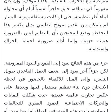
متراكمة مع الأحزاب التقليدية. هذا الموقف، وإن كان
مفهوماً في سياقه، خلق حاجزاً نفسياً أمام أي محاولة
لبناء أطر تنظيمية، حتى لو كانت مستقلة ومرنة. اليسار
لم يتمكن من تقديم نموذج تنظيمي بديل يكسر هذا
التحفظ، ويقنع المحتجين بأن التنظيم ليس بالضرورة
هيمنة حزبية، وإنما أداة ضرورية لحماية الحراك
واستدامته.
جزء من هذه النتائج يعود إلى القمع والقيود المفروضة،
لكن جزءاً آخر يعود إلى ضعف العمل القاعدي طويل
النفس، وإلى الميل للاكتفاء بالحضور في لحظة
الانفجار، دون بناء تنظيم مستدام قبلها وبعدها. على
عكس تجارب عالمية عديدة، حيث شكلت النقابات
والحركات الاجتماعية العمود الفقري للتحالفات
اليسارية، بقيت هذه القوى في العراق إما محاصرة، أو