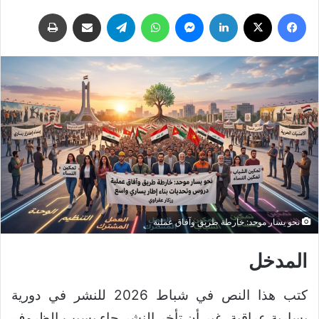
فيسبوك
‫X
لينكدإن
ماسنجر
واتساب
تيلقرام
مشاركة عبر البريد
طباعة
نحو يسار موحد: خارطة طريق وآفاق عملية
المدخل
كتب هذا النص في شباط 2026 للنشر في دورية
يسارية عراقية، غير أن تأخر النشر جاء بسبب الظروف