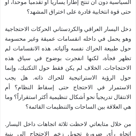
السياسية دون أن تنتج إطاراً يسارياً أو تقدمياً موحداً، أو
حتى قوة انتخابية قادرة على اختراق المشهد؟
دخل اليسار العراقي والكردستاني الحركات الاحتجاجية
وهو يحمل في داخله انقسامات عميقة وغير محسومة
حول طبيعة الحراك نفسه وآلياته. هذه الانقسامات لم
تظهر فجأة، لكنها انفجرت بوضوح في سياق هذه
الاحتجاجات. الخلاف لم يكن فقط حول التكتيك، وإنما
حول الرؤية الاستراتيجية للحراك ذاته. هل يجب
الاستمرار في الاحتجاج حتى إسقاط النظام؟ أم
الانتقال تدريجياً نحو أشكال تنظيمية أكثر استقراراً؟ وما
هي العلاقة بين الساحات والتنظيمات القائمة؟
من خلال متابعاتي لاحظت ثلاثة اتجاهات داخل اليسار.
اتجاه رأى ضرورة تحويل زخم الاحتجاج إلى بنية