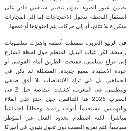
يضمن عبور الضوء. بدون تنظيم سياسي قادر على
استثمار اللحظة، تتحول الاحتجاجات إما إلى انفجارات
متكررة بلا نتائج، أو إلى حركات يتم احتواؤها أو قمعها.
في الربيع العربي، سقطت أنظمة واهتزت سلطويات
راسخة، لكن غياب البديل المنظم حول لحظة الشارع
إلى فراغ سياسي، ففتحت الطريق أمام الفوضى أو
عودة الاستبداد بصيغ جديدة. المشكلة لم تكن في
الجماهير، بل في ترك الانتفاضات بلا أفق طبقي
وتنظيمي. في المغرب، كشفت انتفاضة جيل Z في
المغرب 2025 هذا التناقض، جيل احتج على الغلاء
والتهميش مستخدماً أدوات رقمية وخطاباً اجتماعياً
مباشراً، لكنه اصطدم بحدود الفعل غير المؤطر
سياسياً، فتم تفريغ الغضب دون تحول بنيوي. في أميركا