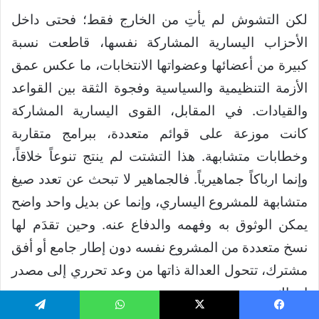
لكن التشوش لم يأتِ من الخارج فقط؛ فحتى داخل
الأحزاب اليسارية المشاركة نفسها، قاطعت نسبة
كبيرة من أعضائها وعضواتها الانتخابات، ما عكس عمق
الأزمة التنظيمية والسياسية وفجوة الثقة بين القواعد
والقيادات. في المقابل، القوى اليسارية المشاركة
كانت موزعة على قوائم متعددة، ببرامج متقاربة
وخطابات متشابهة. هذا التشتت لم ينتج تنوعاً خلاقاً،
وإنما ارباكاً جماهيرياً. فالجماهير لا تبحث عن تعدد صيغ
متشابهة للمشروع اليساري، وإنما عن بديل واحد واضح
يمكن الوثوق به وفهمه والدفاع عنه. وحين تقدَم لها
نسخ متعددة من المشروع نفسه دون إطار جامع أو أفق
مشترك، تتحول العدالة ذاتها من وعد تحرري إلى مصدر
ارتباك.
يسبوك
‫X
واتساب
تيلقرام