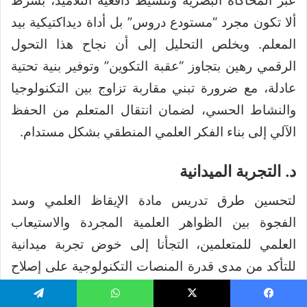
عبر المحاكاة البصرية وتنشيط دافعية التلاميذ، بشرط
ألا تكون مجرد “مستودع دروس” بل أداة ديداكتيكية بيد
المعلم. ويخلص التحليل إلى أن نجاح هذا التحول
الرقمي رهين بتجاوز “عقبة التكوين” وتوفير بنية تحتية
عادلة، مع ضرورة تبني مقاربة تزاوج بين التكنولوجيا
والنشاط الحسي، لضمان انتقال المتعلم من الحفظ
الآلي إلى بناء الفكر العلمي المنطقي بشكل مستدام.
د. التجربة الميدانية
لتحسين طرق تدريس مادة الإيقاظ العلمي وسد
الفجوة بين الظواهر العلمية المجردة والاستيعاب
العلمي للمتعلمين، التجأنا إلى خوض تجربة ميدانية
للتأكد من مدى قدرة المنصات التكنولوجية على إصلاح
الخلل الذي سببه غياب الوسائل التجريبية والتجهيزات
يسبوك
‫X
واتساب
تيلقرام