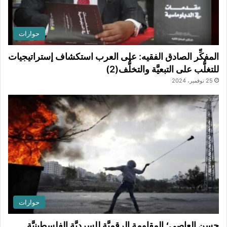
حوارات
المفكِّر الصادق الفقيه: على العرب استكشاف إستراتيجيات
للتغلُّب على التبعيَّة والتخلُّف(2)
25 نوفمبر، 2024
حوارات
حسن العاصي؛ المقاومة الرقميَّة للسرديَّة الفلسطينيَّة