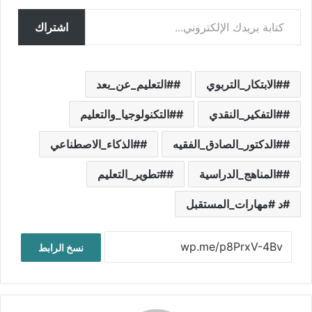
كتابة بريدك الإلكتروني...
اشتراك
#الابتكار_التربوي
#التعليم_عن_بعد
#التفكير_النقدي
#التكنولوجيا_والتعليم
#الدكتور_الصادق_الفقيه
#الذكاء_الاصطناعي
#المناهج_الدراسية
#تطوير_التعليم
د #مهارات_المستقبل
نسخ الرابط