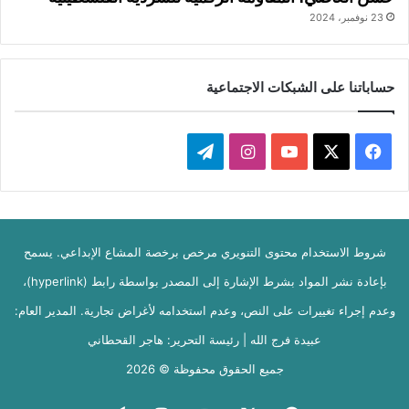
23 نوفمبر، 2024
حساباتنا على الشبكات الاجتماعية
‫X
فيسبوك
‫YouTube
انستقرام
تيلقرام
شروط الاستخدام محتوى التنويري مرخص برخصة المشاع الإبداعي. يسمح
بإعادة نشر المواد بشرط الإشارة إلى المصدر بواسطة رابط (hyperlink)،
وعدم إجراء تغييرات على النص، وعدم استخدامه لأغراض تجارية. المدير العام:
عبيدة فرج الله | رئيسة التحرير: هاجر القحطاني
جميع الحقوق محفوظة © 2026