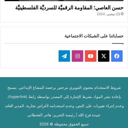
حسن العاصي؛ المقاومة الرقميَّة للسرديَّة الفلسطينيَّة
23 نوفمبر، 2024
حساباتنا على الشبكات الاجتماعية
‫X
فيسبوك
‫YouTube
انستقرام
تيلقرام
شروط الاستخدام محتوى التنويري مرخص برخصة المشاع الإبداعي. يسمح
بإعادة نشر المواد بشرط الإشارة إلى المصدر بواسطة رابط (hyperlink)،
وعدم إجراء تغييرات على النص، وعدم استخدامه لأغراض تجارية. المدير العام:
عبيدة فرج الله | رئيسة التحرير: هاجر القحطاني
جميع الحقوق محفوظة © 2026