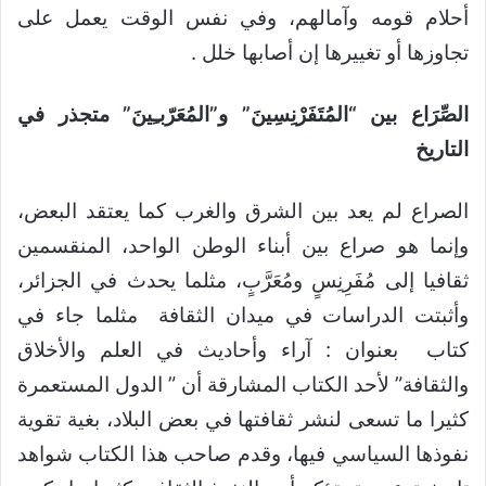
أحلام قومه وآمالهم، وفي نفس الوقت يعمل على
تجاوزها أو تغييرها إن أصابها خلل .
الصِّرَاع بين “المُتَفَرْنِسِينَ” و”المُعَرّبـِينَ” متجذر في
التاريخ
الصراع لم يعد بين الشرق والغرب كما يعتقد البعض،
وإنما هو صراع بين أبناء الوطن الواحد، المنقسمين
ثقافيا إلى مُفَرِنِسٍ ومُعَرَّبٍ، مثلما يحدث في الجزائر،
وأثبتت الدراسات في ميدان الثقافة مثلما جاء في
كتاب بعنوان : آراء وأحاديث في العلم والأخلاق
والثقافة” لأحد الكتاب المشارقة أن ” الدول المستعمرة
كثيرا ما تسعى لنشر ثقافتها في بعض البلاد، بغية تقوية
نفوذها السياسي فيها، وقدم صاحب هذا الكتاب شواهد