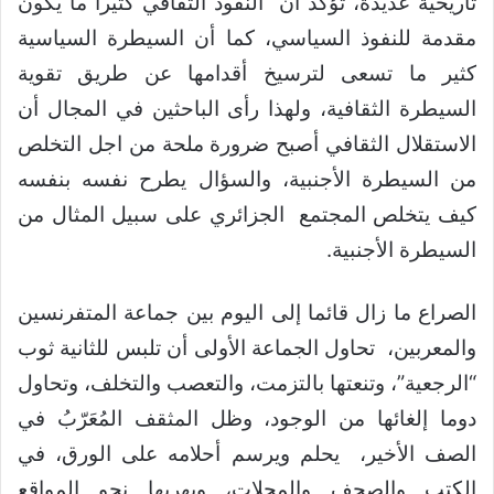
تاريخية عديدة، تؤكد أن النفوذ الثقافي كثيرا ما يكون
مقدمة للنفوذ السياسي، كما أن السيطرة السياسية
كثير ما تسعى لترسيخ أقدامها عن طريق تقوية
السيطرة الثقافية، ولهذا رأى الباحثين في المجال أن
الاستقلال الثقافي أصبح ضرورة ملحة من اجل التخلص
من السيطرة الأجنبية، والسؤال يطرح نفسه بنفسه
كيف يتخلص المجتمع الجزائري على سبيل المثال من
السيطرة الأجنبية.
الصراع ما زال قائما إلى اليوم بين جماعة المتفرنسين
والمعربين، تحاول الجماعة الأولى أن تلبس للثانية ثوب
“الرجعية”، وتنعتها بالتزمت، والتعصب والتخلف، وتحاول
دوما إلغائها من الوجود، وظل المثقف المُعَرّبُ في
الصف الأخير، يحلم ويرسم أحلامه على الورق، في
الكتب والصحف والمجلات، ويهربها نحو المواقع