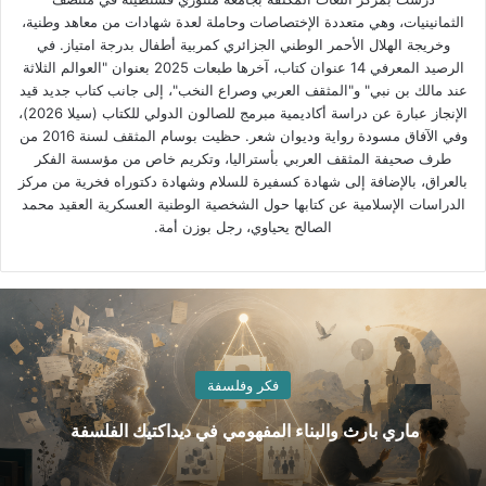
الثمانينيات، وهي متعددة الإختصاصات وحاملة لعدة شهادات من معاهد وطنية،
وخريجة الهلال الأحمر الوطني الجزائري كمربية أطفال بدرجة امتياز. في
الرصيد المعرفي 14 عنوان كتاب، آخرها طبعات 2025 بعنوان "العوالم الثلاثة
عند مالك بن نبي" و"المثقف العربي وصراع النخب"، إلى جانب كتاب جديد قيد
الإنجاز عبارة عن دراسة أكاديمية مبرمج للصالون الدولي للكتاب (سيلا 2026)،
وفي الآفاق مسودة رواية وديوان شعر. حظيت بوسام المثقف لسنة 2016 من
طرف صحيفة المثقف العربي بأستراليا، وتكريم خاص من مؤسسة الفكر
بالعراق، بالإضافة إلى شهادة كسفيرة للسلام وشهادة دكتوراه فخرية من مركز
الدراسات الإسلامية عن كتابها حول الشخصية الوطنية العسكرية العقيد محمد
الصالح يحياوي، رجل بوزن أمة.
فكر وفلسفة
ماري بارث والبناء المفهومي في ديداكتيك الفلسفة