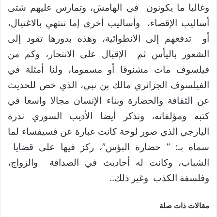
وغالبا ما يكونون في الهامش، وتمارس عليهم شتى
أساليب الإقصاء، وأساليب أخرى إما تنتهي بالاغتيال،
أو تدفعهم إلى الانطوائية، وهذه بدورها تقود إلى
الشعور باليأس ثم الإقبال على الانتحار، وكم من
فيلسوف مات مشنوقا أو مسموما، ولنا أمثلة في
الفيلسوف الجزائري مالك بن نبي، الذي خص للحديث
عن الثقافة والحضارة وبناء الإنسان مجالا واسعا في
كتبه ومؤلفاته، ونذكر أيضا الأديب السوري ندرة
اليازجي الذي صور لوحة كانت عبارة عن فسيفساء لما
سماه بـ: ” حضارة البؤس”، ركز فيها على قضايا
الشباب، وكانت له أحاديث في الصداقة والزواج،
وفلسفة الكذب وغير ذلك..
مقالات ذات صلة