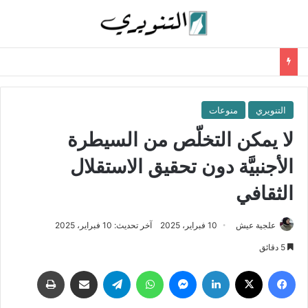
التنويري
منوعات
لا يمكن التخلّص من السيطرة
الأجنبيَّة دون تحقيق الاستقلال
الثقافي
علجية عيش
10 فبراير، 2025
آخر تحديث: 10 فبراير، 2025
5 دقائق
فيسبوك
‫X
لينكدإن
ماسنجر
واتساب
تيلقرام
مشاركة عبر البريد
طباعة