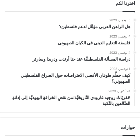
اخترنا لكم
5 نوفمبر، 2023
هل الراهن العربي مؤهَّل لدعم فلسطين؟
4 نوفمبر، 2023
فلسفة التعليم الديني في الكيان الصهيوني
4 نوفمبر، 2023
دراسة المسألة الفلسطينيَّة عند حنا أرندت ودريدا وسارتر
1 نوفمبر، 2023
كيف حطَّم طوفان الأقصى الافتراضات حول الصراع الفلسطيني
الصهيوني؟
24 أكتوبر، 2023
حَفريَاتُ روجيه غارودي التَّاريخيَّة؛من نقضِ الخرافةِ اليهوديَّة إلى إدانةِ
الضَّالعين بالنَّكبة
حوارات