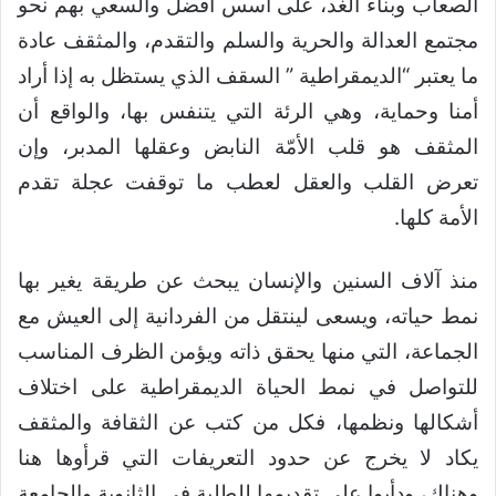
الصعاب وبناء الغد، على أسس أفضل والسعي بهم نحو
مجتمع العدالة والحرية والسلم والتقدم، والمثقف عادة
ما يعتبر “الديمقراطية ” السقف الذي يستظل به إذا أراد
أمنا وحماية، وهي الرئة التي يتنفس بها، والواقع أن
المثقف هو قلب الأمّة النابض وعقلها المدبر، وإن
تعرض القلب والعقل لعطب ما توقفت عجلة تقدم
الأمة كلها.
منذ آلاف السنين والإنسان يبحث عن طريقة يغير بها
نمط حياته، ويسعى لينتقل من الفردانية إلى العيش مع
الجماعة، التي منها يحقق ذاته ويؤمن الظرف المناسب
للتواصل في نمط الحياة الديمقراطية على اختلاف
أشكالها ونظمها، فكل من كتب عن الثقافة والمثقف
يكاد لا يخرج عن حدود التعريفات التي قرأوها هنا
وهناك، ودأبوا على تقديمها للطلبة في الثانوية والجامعة