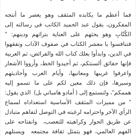
فما أعظم ما يكابده المثقف وهو يعصر ما أنتجه
المفكرون، يقول عبد الحميد الكاتب في رسالته إلى
الكُتّابِ وهو يحثهم على العناية بتراثهم ودينهم: ”
فتنافسوا يا معشر الكتاب في صفوف الآداب وتفقهوا
في الدين، وابدأوا بعلك كتاب الله والفرائض، ثم العربية
فإنها حقائق ألسنتكم، ثم أجيدوا الخط، وأرووا الأشعار
واعرفوا غريبها ومعانيها، وأيام العرب وأحاديثهم
وسيرها، فإن ذلك معين لكم على ما تسمو إليه
هممكم”، ولنستمع إلى ( أمادو هامباتي بل) الذي يقول:
” من مميزات المثقف الأساسية استعداداه لسماع
الرأي الآخر واحترامه لرغبته في التوصل لتفاهم متبادل
عن طريق الحوار وكراهيته للتعصب، وانفتاحه على
الفهم العالمي، فهو يتمثل ثقافة مجتمعه ويستلهم