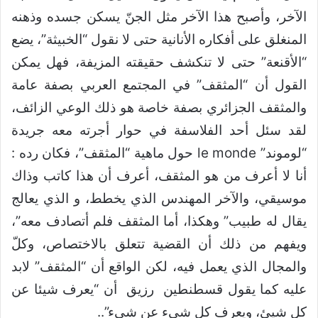
الآخر، وأصبح هذا الآخر مثل الجنّ يسكن جسده وذهنه
المنغلق على أفكاره الأنانية حتى لا نقول “الخبيثة”، يضع
“الأقنعة” حتى لا تنكشف حقيقته المزيفة، فهل يمكن
القول أن “المثقف” في المجتمع العربي بصفة عامة
والمثقف الجزائري بصفة خاصة هو ذلك الوعي الزائف،
لقد سئل أحد الفلاسفة في حوار أجرته معه جريدة
“لوموند” le monde حول ماهية “المثقف”، فكان رده :
أنا لا أعرف من هو المثقف، أعرف أن هذا كاتب وذاك
موسيقي، والآخر المهندس الذي يخطط، و الذي يعالج
يقال له طبيب” وهكذا، أما المثقف فلم أتصادف معه”،
ويفهم من ذلك أن القضية تتعلق بالاختصاص، وكلّ
والمجال الذي يعمل فيه، لكن الواقع أن “المثقف” لابد
عليه كما يقول قسطنطين رزيق أن “يعرف شيئا عن
كل شيئ، ويعرف كل شيء عن شيء”..