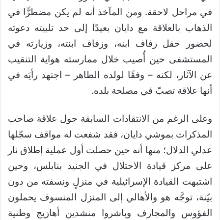
في مراحل لاحقة. ومن المآخذ أنه لم يكن مضطرًّا في
الذهاب بالعلاقة مع دايان بعيدًا إلى حد تلبيته دعوته
لحضور حفل زفاف ابنه، وزفاف ابنته، وزيارته في
المستشفى حين أُصيب خلال ممارسته هواية التنقيب
عن الآثار، لكنه – وفقًا لولده الطاهر – اجتهد رأيَه في
أنها علاقة تصبّ في مصلحة بلده.
وعلى الرغم من الانتقادات السابقة حول علاقة صاحب
المذكرات بموشي دايان، فقد شفعت له مواقف سجّلها
عدلي الدلال؛ منها أنه حين حصلت أول عملية إطلاق نار
على مركز قيادة الاحتلال في الجنيد بنابلس، وحين
اشتبهت القيادة الإسرائيلية في منزلٍ ونسفته من دون
بيّنة، توجَّه هو والأهالي إلى المنزل المنسوف يحملون
الفؤوس والمجارف وباشروا منشدين أهازيج وطنية