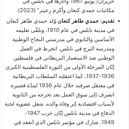
حزيران/ يونيو 1967 وآثارها في نابلس في
مكاتبات حمدي كنعان وأكرم زعيتر” (2023).
تقديم: حمدي طاهر كنعان
وُلد حمدي طاهر كنعان
في مدينة نابلس في عام 1910، وتلقّى تعليمه
الأساسي والثانوي في مدرستي النجاح الوطنية
ومدرسة البرج في نابلس. انخرط في العمل
الوطني ضد الاستعمار البريطاني في فلسطين
إبّان المرحلة الأولى من الثورة الفلسطينية الكبرى
1936-1937، كما اعتقلته السلطات البريطانية
في معتقل صرفند خلال عام 1936 لمدّة قصيرة.
انصرف إلى سوق العمل بعد تخرجه من الثانوية
لأسباب اقتصادية إثر وفاة والده. شغل عضوية لجنة
الدفاع في مدينة نابلس إبّان حرب 1947-
1949. شارك في مؤتمر نابلس الذي انعقد في