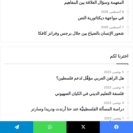
المفهمة وسؤال العلاقة بين المفاهيم
8 أغسطس، 2026
في مواجهة ديكتاتورية النص
7 أغسطس، 2026
شعور الإنسان بالضياع بين جلال برجس وفرانز كافكا
اخترنا لكم
5 نوفمبر، 2023
هل الراهن العربي مؤهَّل لدعم فلسطين؟
4 نوفمبر، 2023
فلسفة التعليم الديني في الكيان الصهيوني
4 نوفمبر، 2023
دراسة المسألة الفلسطينيَّة عند حنا أرندت ودريدا وسارتر
1 نوفمبر، 2023
كيف حطَّم طوفان الأقصى الافتراضات حول الصراع الفلسطيني
الصهيوني؟
يسبوك
‫X
واتساب
تيلقرام