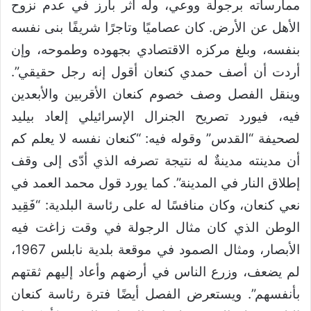
ممارساته برجولة ووعي، وله أثر بارز في عدم نزوح
الأهل عن الأرض. كان عصاميًا وتاجرًا شريفًا بنى نفسه
بنفسه، وبلغ مركزه الاقتصادي بجهوده وطموحه، وإن
أردت أن أصف حمدي كنعان أقول إنه رجل حقيقي”.
وينقل الفصل وصف خصوم كنعان الأقربين والأبعدين
فيه، فيورد تصريح الجنرال الإسرائيلي إلعاد بيليد
لصحيفة “القدس” وقوله فيه: “كنعان نفسه لا يعلم كم
أن مدينته مدينةٌ له نتيجة تصرفه الذي أدّى إلى وقف
إطلاق النار في المدينة”. كما يورد قول محمد العمد في
نعي كنعان، وكان منافسًا له على رئاسة البلدية: “فَقِيد
الوطن الذي كان مثال الرجولة في وقت زاغت فيه
الأبصار، ومثال الصمود في موقعة بلدية نابلس 1967،
لم يضعف، وزرع الناس في أرضهم وأعاد إليهم ثقتهم
بأنفسهم”. ويستعرض الفصل أيضًا فترة رئاسة كنعان