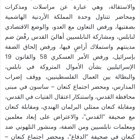
والاستقالة، وهي عبارة عن مراسلات ومذكرات
ومحاضر تتناول وحدة المملكة الأردنية الهاشمية
بضفتيها، ورفض التعاون مع العدو، والوضع الاقتصادي
لنابلس، ومشاركة النابلسيين أهاليَ القدس رفْضَ ضم
مدينتهم واستملاك أراضٍ فيها، ورفض إلحاق الضفة
بإسرائيل، ورفض الأمر العسكري 58 والقانون 19
الإسرائيليين بشأن الأموال المتروكة في نابلس،
والبطالة بين العمال الفلسطينيين، ووقف إضراب
المدارس، ومحضر اجتماع كنعان – ساسون في مبنى
محافظة القدس، واستنكار اعتقال الفتيات في القدس،
ومقابلة كنعان ممثلي البرلمان الهندي، ومقابلة كنعان
مع صحيفة “القدس”، والاعتراض على إبعاد معلمين
ومعلمات نابلسيين ومن الضفة، ومنشور التلهوني ضد
كنعان في صحيفة “الدفاع”، ومحضر اجتماع كنعان –