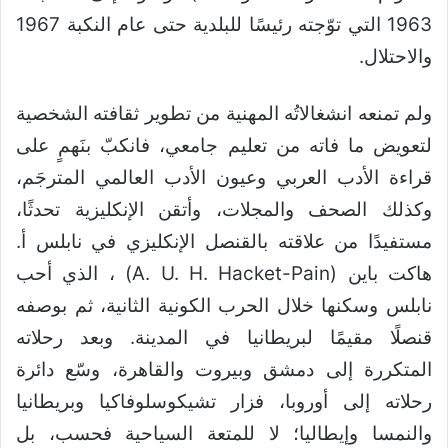
1963 التي توّجته رئيسًا للبلدية حتى عام النكبة 1967
والاحتلال.
ولم تمنعه انشغالاتُه المهنية من تطوير ثقافته الشخصية
لتعويض ما فاته من تعليم جامعي، فانكبّ بنَهمٍ على
قراءة الأدب العربي وعيون الأدب العالمي المترجَم،
وكذلك الصحف والمجلات، وأتقن الإنكليزية تحدثًا،
مستفيدًا من علاقته بالقنصل الإنكليزي في نابلس أ.
هاكت باين (A. U. H. Hacket-Pain) ، الذي أحب
نابلس وسكنها خلال الحرب الكونية الثانية، ثم بوصفه
قنصلًا مقيمًا لبريطانيا في المدينة. وبعد رحلاته
المتكررة إلى دمشق وبيروت والقاهرة، وسّع دائرة
رحلاته إلى أوروبا، فزار تشيكوسلوفاكيا وبريطانيا
والنمسا وإيطاليا؛ لا للمتعة السياحية فحسب، بل