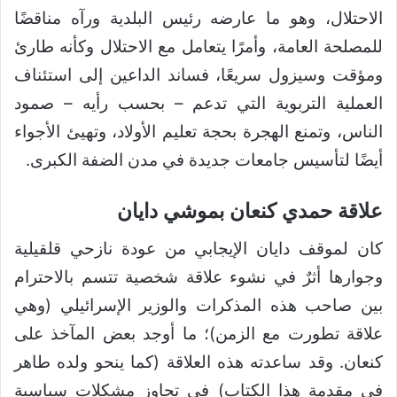
الاحتلال، وهو ما عارضه رئيس البلدية ورآه مناقضًا
للمصلحة العامة، وأمرًا يتعامل مع الاحتلال وكأنه طارئ
ومؤقت وسيزول سريعًا، فساند الداعين إلى استئناف
العملية التربوية التي تدعم – بحسب رأيه – صمود
الناس، وتمنع الهجرة بحجة تعليم الأولاد، وتهيئ الأجواء
أيضًا لتأسيس جامعات جديدة في مدن الضفة الكبرى.
علاقة حمدي كنعان بموشي دايان
كان لموقف دايان الإيجابي من عودة نازحي قلقيلية
وجوارها أثرٌ في نشوء علاقة شخصية تتسم بالاحترام
بين صاحب هذه المذكرات والوزير الإسرائيلي (وهي
علاقة تطورت مع الزمن)؛ ما أوجد بعض المآخذ على
كنعان. وقد ساعدته هذه العلاقة (كما ينحو ولده طاهر
في مقدمة هذا الكتاب) في تجاوز مشكلات سياسية