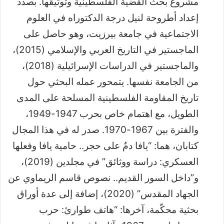
مشروع بحث القضية الفلسطينية وتوثيقها. بصدد
إعداد أطروحة لنيل درجة الدكتوراه في العلوم
الاجتماعية في جامعة بيرزيت، وهو حاصل على
الماجستير في التاريخ العربي والإسلامي (2015)،
والماجستير في الدراسات الإسرائيلية (2018)،
من الجامعة نفسها. يتمحور عمله البحثي حول
تاريخ المقاومة الفلسطينية المسلحة على المدى
الطويل، مع اهتمام خاص بحرب 1947-1949،
والفترة بين 1967-1970. صدر له في هذا المجال
كتابان، هما: “يافا دمٌ على حجر.. حامية يافا وفعلها
العسكري: دراسة ووثائق” في مجلدين (2019)،
و”داخل السور القديم.. نصوص قاسم الريماوي عن
الجهاد المقدس” (2020)، إضافة إلى عدة أوراق
بحثية محكّمة، آخرها: “هاتف طوارئ: حرب