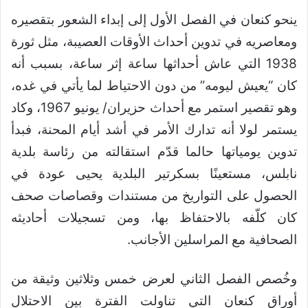
ينحو كنعان في الفصل الأول إلى إبداء الشعور بتقصيره
ومعاصريه في تدوين أحداث الأوقات العصيبة، مثل ثورة
1938 التي عاش أحداثها ساعة إثر ساعة، بسبب أنه
كان “يعيش ليومه” من دون الاحتياط لما يأتي في غده،
وهو تقصير استمر مع أحداث حزيران/ يونيو 1967، وكاد
يستمر لولا أنه تدارك الأمر في أشد أيام المحنة، فبدأ
تدوين يومياتها حالما قدّم استقالته من رئاسة بلدية
نابلس، مستعينًا بسكرتير البلدية يحيى عودة في
الحصول على التواريخ من مستندات وقصاصات صحف
كان كلّفه بالاحتفاظ بها، ومن تسجيلات أحاديثه
الصحافية مع المراسلين الأجانب.
وخُصص الفصل الثاني لعرض خمس وثلاثين وثيقة من
أوراق كنعان التي تناولت الفترة بين الاحتلال