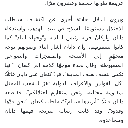
عريضة طولها خمسة وعشرون مترًا.
ويروي الدلال حادثة أخرى عن اكتشاف سلطات
الاحتلال مستودعًا للسلاح في بيت الهدهد، واستدعاء
دايان وأركانُ حربه رئيسَ البلدية و”وجهاءَ البلد” كما
كانوا يسمونهم، وأن دايان أشار أثناء وصولهم بوجه
متجهّمٍ إلى الأسلحة والمتفجرات والصواعق
المضبوطة، وقال بحدة موجهًا كلامه إلى كنعان: “إنها
تكفي لنسف نصف المدينة”، فردّ كنعان على دايان قائلًا:
“كل القوانين والأعراف الدولية تقرّ للشعب المحتل
بمقاومة محتليه، ونحن سنقاوم احتلالكم”، فقاطعه
دايان قائلًا: “أتريدها فيتنام؟”، فأجابه كنعان: “نحن قدّها
وقدود”. وقد كانت رسالة صريحة فهمها دايان
ومساعدوه.