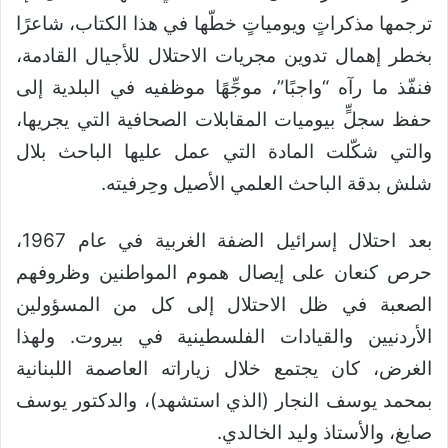
ترجمها مذكراتٍ ويومياتٍ خطّها في هذا الكتاب، شاعرًا
بخطر إهمال تدوين مجريات الاحتلال للأجيال القادمة،
فنفّذ ما رآه “واجبًا”، موجِّهًا موظفيه في البلدية إلى
حفظ سجلٍّ بيوميات المقابلات الصحافية التي يجريها،
والتي شكّلت المادة التي عمل عليها الباحث بلال
شلش بدقة الباحث العلمي الأصيل وحِرفيته.
بعد احتلال إسرائيل الضفة الغربية في عام 1967،
حرص كنعان على إيصال هموم المواطنين وظروفهم
الصعبة في ظل الاحتلال إلى كل من المسؤولين
الأردنيين والقيادات الفلسطينية في بيروت. ولهذا
الغرض، كان يجتمع خلال زياراته العاصمة اللبنانية
بمحمد يوسف النجار (الذي استشهد)، والدكتور يوسف
صايغ، والأستاذ وليد الخالدي.