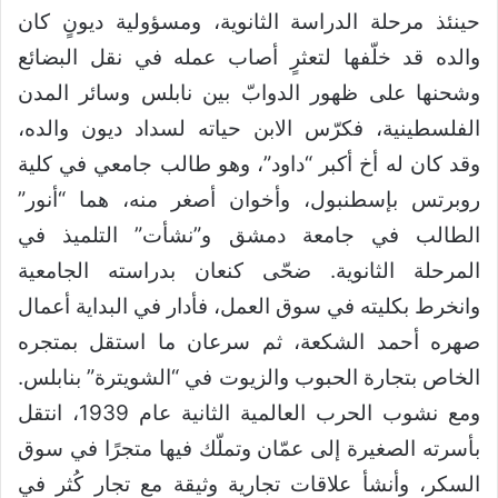
حينئذ مرحلة الدراسة الثانوية، ومسؤولية ديونٍ كان
والده قد خلّفها لتعثرٍ أصاب عمله في نقل البضائع
وشحنها على ظهور الدوابّ بين نابلس وسائر المدن
الفلسطينية، فكرّس الابن حياته لسداد ديون والده،
وقد كان له أخ أكبر “داود”، وهو طالب جامعي في كلية
روبرتس بإسطنبول، وأخوان أصغر منه، هما “أنور”
الطالب في جامعة دمشق و”نشأت” التلميذ في
المرحلة الثانوية. ضحّى كنعان بدراسته الجامعية
وانخرط بكليته في سوق العمل، فأدار في البداية أعمال
صهره أحمد الشكعة، ثم سرعان ما استقل بمتجره
الخاص بتجارة الحبوب والزيوت في “الشويترة” بنابلس.
ومع نشوب الحرب العالمية الثانية عام 1939، انتقل
بأسرته الصغيرة إلى عمّان وتملّك فيها متجرًا في سوق
السكر، وأنشأ علاقات تجارية وثيقة مع تجار كُثر في