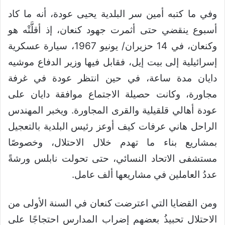
وفي ما كتبه أمين سر البلدية يحيى عودة، أنه ما كاد
أسبوع ينقضي حتى أثمرت جهود كنعان، إذ أقلَّتْه هو
وكنعان، في 14 حزيران/ يونيو 1967، سيارة عسكرية
إسرائيلية إلى بيت إيل، فقابل فيها وزير الدفاع موشيه
دايان مدة ساعة، في حين انتظر عودة في غرفة
مجاورة، وكانت حصيلة الاجتماع موافقة دايان على
عودة أهالي قلقيلية والقرى المجاورة. ويخبر المهندس
الراحل هاني عرفات كيف أوعز رئيس البلدية بالتعجيل
بمشاريع بناء ما تهدم خلال الاحتلال، وخصوصًا
مستشفى الاتحاد النسائي، حتى تحولت نابلس ورشةً
عددُ العاملين في مشاريعها ألف عامل.
ومن القضايا التي اعترضت كنعان في السنة الأولى من
الاحتلال تحبيذُ بعضهم إضراب المدارس احتجاجًا على