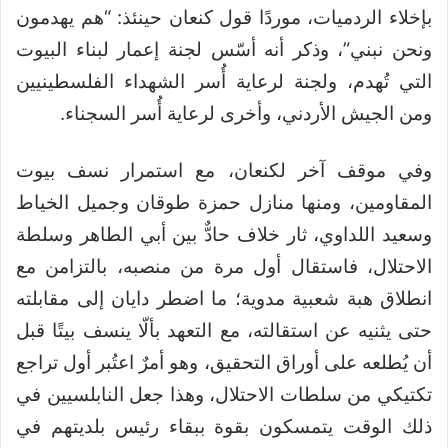
بإخلاء الردميات، موردًا قول كنعان حينئذ: “هم يهدمون
ونحن نبني”، وذكر أنه أسّس لجنة إعمار لبناء البيوت
التي تُهدم، ولجنة لرعاية أُسر الشهداء الفلسطينيين
ومن الجيش الأردني، وأخرى لرعاية أُسر السجناء.
وفي موقف آخر لكنعان، مع استمرار نسف بيوت
المقاومين، ومنها منازل حمزة طوقان وجميل الخياط
وسعيد اللداوي، ثار خلاف حادٌّ بين أبي الطاهر وسلطة
الاحتلال، فاستقال أول مرة من منصبه، بالتزامن مع
انطلاق هبة شعبية مدوية؛ ما اضطر دايان إلى مقابلته
حتى يثنيه عن استقالته، مع التعهد بألّا ينسف بيتًا قبل
أن يُطلعه على أوراق التحقيق، وهو أمرٌ اعتُبر أول تراجع
تكتيكي من سلطات الاحتلال، وهذا جعل النابلسيين في
ذلك الوقت يتمسكون بقوة ببقاء رئيس بلديتهم في