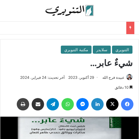
التنويري
سلايدر
مكتبة التنويري
شيءٌ عابر…
عبيدة فرج الله
29 أكتوبر، 2023
آخر تحديث: 24 فبراير، 2024
10 دقائق
فيسبوك
‫X
لينكدإن
ماسنجر
واتساب
تيلقرام
مشاركة عبر البريد
طباعة