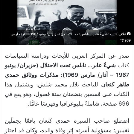
غلاف كتاب "شيءٌ عابر... نابلس تحت الاحتلال (حزيران/ يونيو 1967 - آذار/ مارس
1969)"
صدر عن المركز العربي للأبحاث ودراسة السياسات
كتاب
شيءٌ عابر… نابلس تحت الاحتلال (حزيران/ يونيو
1967 – آذار/ مارس 1969): مذكرات ووثائق حمدي
طاهر كنعان
للباحث بلال محمد شلش. ويشتمل هذا
الكتاب على قسمين يتضمنان ستة فصول، وهو يقع في
696 صفحة، شاملةً ببليوغرافيا وفهرسًا عامًّا.
اضطلع صاحب السيرة حمدي كنعان يافعًا بحِملَين
ثقيلين: مسؤولية أسرته إثر وفاة والده، وكان قد اجتاز