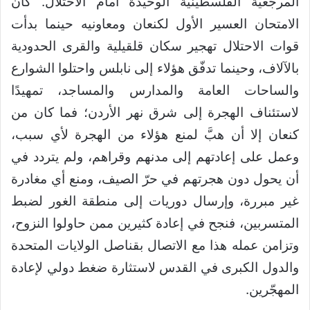
المرجعية الفلسطينية الوحيدة أمام الاحتلال. كان
الامتحان العسير الأول لكنعان ومعاونيه حينما بدأت
قوات الاحتلال تهجير سكان قلقيلية والقرى الحدودية
بالآلاف، وحينما تدفّق هؤلاء إلى نابلس واحتلوا الشوارع
والساحات العامة والمدارس والمساجد، تمهيدًا
لاستئناف الهجرة إلى شرق نهر الأردن؛ فما كان من
كنعان إلا أن هبَّ لمنع هؤلاء من الهجرة لأي سبب،
وعمل على إعادتهم إلى مدنهم وقراهم، ولم يتردد في
أن يحول دون هجرتهم في حرّ الصيف، ومنع أي مغادرة
غير مبررة، وإرسال دوريات إلى منطقة الغور لضبط
المتسربين، فنجح في إعادة كثيرين ممن حاولوا النزوح،
وتزامن عمله هذا مع الاتصال بقناصل الولايات المتحدة
والدول الكبرى في القدس لاستثارة ضغط دولي لإعادة
المهجّرين.