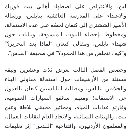
لين، والاعتراض على اضطهاد أهالي بيت فوريك
والاعتداء على المدرسة العائشية بنابلس، ورسالة
الأسير الششتري إلى كنعان لحضّه على عدم الاستقالة،
ومخطوط بإحصاء البيوت المنسوفة، وبيانات حول
شهداء نابلس، ومقالَي كنعان “لماذا بعد التحرير؟”
و”كيف نتخلص من هذا الجمود؟” في صحيفة “القدس”.
وخصص الفصل الثالث لعرض ثلاث وعشرين وثيقة
مستلة من الأرشيفات حول استقالة مقاولي البناء
والحلاقين بنابلس، ومطالبة النابلسيين كنعان بالعدول
عن الاستقالة؛ ومنهم سائقو السيارات العمومية،
وقارئو عدادات المياه، ومخاتير مخيمَي بلاطة وعين
بيت، والهيئات النسائية، والاتحاد العام لنقابات العمال،
والمعلمون الأردنيون، وافتتاحية “القدس” إثر تعليقات