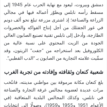
دمشق وبيروت، ليعود مع نهاية الحرب عام 1945 إلى
مسقط رأسه نابلس ويطوّر أعماله فيها في مجالَي
الزراعة والصناعة؛ إذ اشترى مزرعة تبلغ نحو ألف دونم
في غور الجفتلك من أجل إنتاج الفواكه والخضروات
الطازجة، وأدخل إلى نابلس تقنية تصنيع الصابون العالي
الجودة من الزيت المحتوي على نسبة عالية من
الكلوروفيل بعد استخراجه من “جفت” الزيتون، وقد
سمِّيت علامته التجارية من الصابون بـ “الدب القطبي”.
شعبية كنعان وثقافته وإفادته من تجربة الغرب
بلغ كنعان مكانة مرموقة بين مواطني مدينته، فانتُخب
مرات عديدة لعضوية مجالس غرفة التجارة والصناعة
في نابلس، وكذلك المجالس البلدية المتعاقبة (في
الأعوام 1951 و1955 و1959)، وصولًا إلى انتخابات