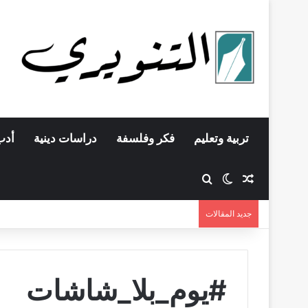
تربية وتعليم
فكر وفلسفة
دراسات دينية
أدب
مقال عشوائي
بحث عن
الوضع المظلم
جديد المقالات
#يوم_بلا_شاشات