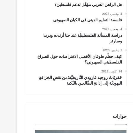
هل الراهن العربي مؤهَّل لدعم فلسطين؟
4 نوفمبر، 2023
فلسفة التعليم الديني في الكيان الصهيوني
4 نوفمبر، 2023
دراسة المسألة الفلسطينيَّة عند حنا أرندت ودريدا
وسارتر
1 نوفمبر، 2023
كيف حطَّم طوفان الأقصى الافتراضات حول الصراع
الفلسطيني الصهيوني؟
24 أكتوبر، 2023
حَفريَاتُ روجيه غارودي التَّاريخيَّة؛من نقضِ الخرافةِ
اليهوديَّة إلى إدانةِ الضَّالعين بالنَّكبة
حوارات