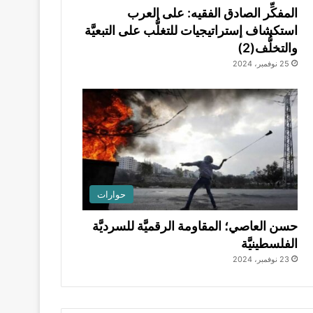
المفكِّر الصادق الفقيه: على العرب
استكشاف إستراتيجيات للتغلُّب على التبعيَّة
والتخلُّف(2)
25 نوفمبر، 2024
حوارات
حسن العاصي؛ المقاومة الرقميَّة للسرديَّة
الفلسطينيَّة
23 نوفمبر، 2024