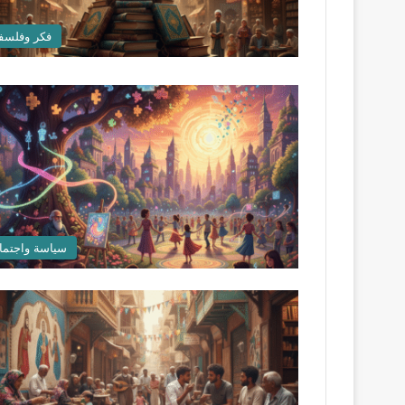
فكر وفلسف
سياسة واجتما