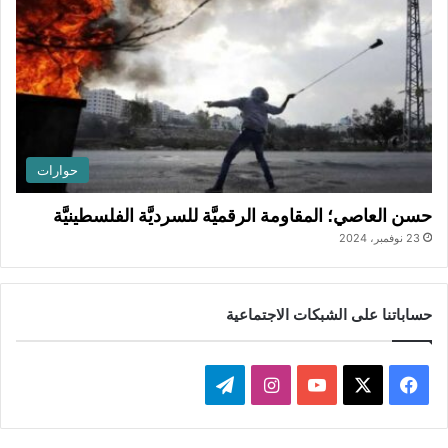
حوارات
حسن العاصي؛ المقاومة الرقميَّة للسرديَّة الفلسطينيَّة
23 نوفمبر، 2024
حساباتنا على الشبكات الاجتماعية
ف
ا
ت
ي
X
Y
ن
ي