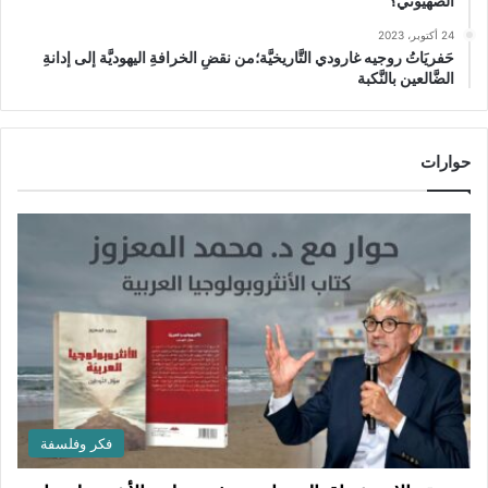
الصهيوني؟
24 أكتوبر، 2023
حَفريَاتُ روجيه غارودي التَّاريخيَّة؛من نقضِ الخرافةِ اليهوديَّة إلى إدانةِ
الضَّالعين بالنَّكبة
حوارات
فكر وفلسفة