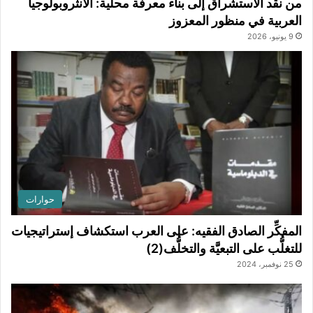
من نقد الاستشراق إلى بناء معرفة محلية: الأنثروبولوجيا
العربية في منظور المعزوز
9 يونيو، 2026
حوارات
المفكِّر الصادق الفقيه: على العرب استكشاف إستراتيجيات
للتغلُّب على التبعيَّة والتخلُّف(2)
25 نوفمبر، 2024