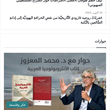
كيف حطَّم طوفان الأقصى الافتراضات حول الصراع الفلسطيني
الصهيوني؟
24 أكتوبر، 2023
حَفريَاتُ روجيه غارودي التَّاريخيَّة؛من نقضِ الخرافةِ اليهوديَّة إلى إدانةِ
الضَّالعين بالنَّكبة
حوارات
فكر وفلسفة