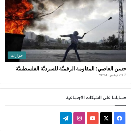
حوارات
حسن العاصي؛ المقاومة الرقميَّة للسرديَّة الفلسطينيَّة
23 نوفمبر، 2024
حساباتنا على الشبكات الاجتماعية
ف
ا
ت
ي
X
Y
ن
ي