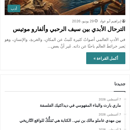
أدب
إبراهيم أبو عواد
29 يونيو، 2026
الترحال الأبدي بين سيف الرحبي وألفارو موتيس
في الأدبِ العالمي أصواتٌ كثيرة كَتبتْ عن المكانِ، والغربةِ، والإنسانِ، وهو
يَعبر خرائطَ العالَم باحثًا عن ذاته. غَير أنَّ بعض…
أكمل القراءة »
جديدنا
7 أغسطس، 2026
ماري بارث والبناء المفهومي في ديداكتيك الفلسفة
7 أغسطس، 2026
بين مهدي عاملو مالك بن نبي.. الكتابة هي تَمَلُّكٌ للواقع التّاريخي
3 أغسطس، 2026