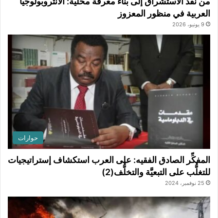
من نقد الاستشراق إلى بناء معرفة محلية: الأنثروبولوجيا
العربية في منظور المعزوز
9 يونيو، 2026
حوارات
المفكِّر الصادق الفقيه: على العرب استكشاف إستراتيجيات
للتغلُّب على التبعيَّة والتخلُّف(2)
25 نوفمبر، 2024