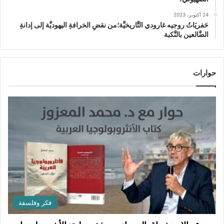
24 أكتوبر، 2023
حَفريَاتُ روجيه غارودي التَّاريخيَّة؛من نقضِ الخرافةِ اليهوديَّة إلى إدانةِ
الضَّالعين بالنَّكبة
حوارات
فكر وفلسفة