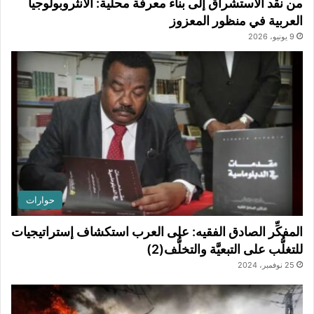
من نقد الاستشراق إلى بناء معرفة محلية: الأنثروبولوجيا
العربية في منظور المعزوز
9 يونيو، 2026
حوارات
المفكِّر الصادق الفقيه: على العرب استكشاف إستراتيجيات
للتغلُّب على التبعيَّة والتخلُّف(2)
25 نوفمبر، 2024