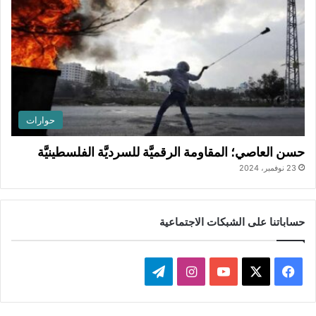
حوارات
حسن العاصي؛ المقاومة الرقميَّة للسرديَّة الفلسطينيَّة
23 نوفمبر، 2024
حساباتنا على الشبكات الاجتماعية
ف
ا
ت
ي
X
Y
ن
ي