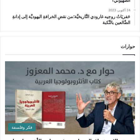
الصهيوني؟
24 أكتوبر، 2023
حَفريَاتُ روجيه غارودي التَّاريخيَّة؛من نقضِ الخرافةِ اليهوديَّة إلى إدانةِ
الضَّالعين بالنَّكبة
حوارات
فكر وفلسفة