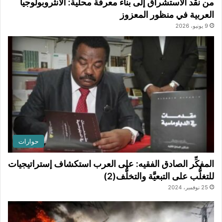
من نقد الاستشراق إلى بناء معرفة محلية: الأنثروبولوجيا
العربية في منظور المعزوز
9 يونيو، 2026
حوارات
المفكِّر الصادق الفقيه: على العرب استكشاف إستراتيجيات
للتغلُّب على التبعيَّة والتخلُّف(2)
25 نوفمبر، 2024