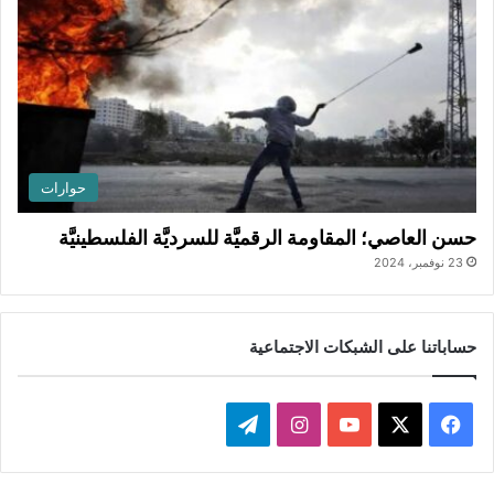
حوارات
حسن العاصي؛ المقاومة الرقميَّة للسرديَّة الفلسطينيَّة
23 نوفمبر، 2024
حساباتنا على الشبكات الاجتماعية
ف
ا
ت
ي
X
Y
ن
ي