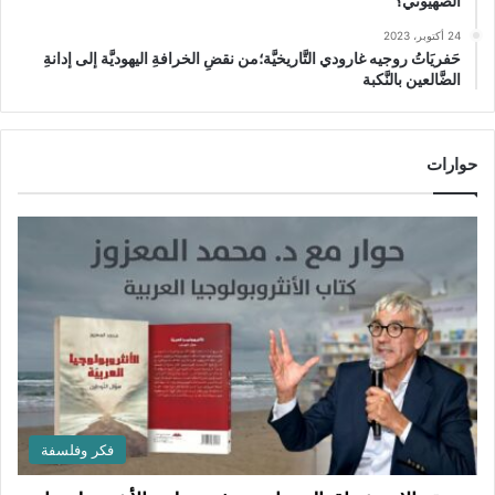
الصهيوني؟
24 أكتوبر، 2023
حَفريَاتُ روجيه غارودي التَّاريخيَّة؛من نقضِ الخرافةِ اليهوديَّة إلى إدانةِ
الضَّالعين بالنَّكبة
حوارات
فكر وفلسفة