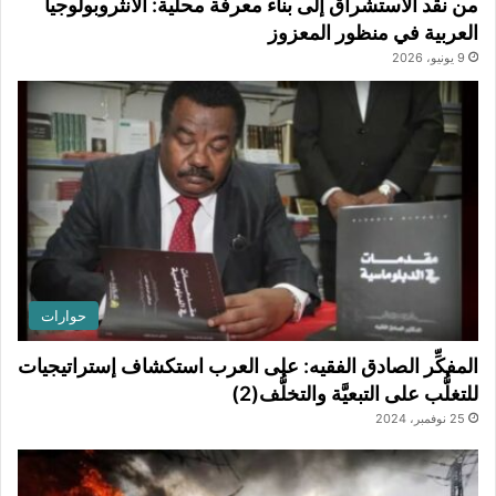
من نقد الاستشراق إلى بناء معرفة محلية: الأنثروبولوجيا
العربية في منظور المعزوز
9 يونيو، 2026
حوارات
المفكِّر الصادق الفقيه: على العرب استكشاف إستراتيجيات
للتغلُّب على التبعيَّة والتخلُّف(2)
25 نوفمبر، 2024