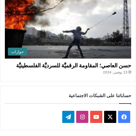
حوارات
حسن العاصي؛ المقاومة الرقميَّة للسرديَّة الفلسطينيَّة
23 نوفمبر، 2024
حساباتنا على الشبكات الاجتماعية
ف
ا
ت
ي
X
Y
ن
ي