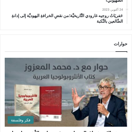
الصهيوني؟
24 أكتوبر، 2023
حَفريَاتُ روجيه غارودي التَّاريخيَّة؛من نقضِ الخرافةِ اليهوديَّة إلى إدانةِ
الضَّالعين بالنَّكبة
حوارات
فكر وفلسفة