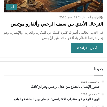
أدب
إبراهيم أبو عواد
29 يونيو، 2026
الترحال الأبدي بين سيف الرحبي وألفارو موتيس
في الأدبِ العالمي أصواتٌ كثيرة كَتبتْ عن المكانِ، والغربةِ، والإنسانِ، وهو
يَعبر خرائطَ العالَم باحثًا عن ذاته. غَير أنَّ بعض…
أكمل القراءة »
جديدنا
7 أغسطس، 2026
شعور الإنسان بالضياع بين جلال برجس وفرانز كافكا
7 أغسطس، 2026
الهوية الرقمية والاغتراب الافتراضي: الإنسان بين الشاشة والواقع
7 أغسطس، 2026