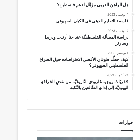
هل الراهن العربي مؤهَّل لدعم فلسطين؟
4 نوفمبر، 2023
فلسفة التعليم الديني في الكيان الصهيوني
4 نوفمبر، 2023
دراسة المسألة الفلسطينيَّة عند حنا أرندت ودريدا
وسارتر
1 نوفمبر، 2023
كيف حطَّم طوفان الأقصى الافتراضات حول الصراع
الفلسطيني الصهيوني؟
24 أكتوبر، 2023
حَفريَاتُ روجيه غارودي التَّاريخيَّة؛من نقضِ الخرافةِ
اليهوديَّة إلى إدانةِ الضَّالعين بالنَّكبة
حوارات