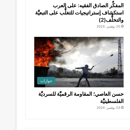
المفكِّر الصادق الفقيه: على العرب
استكشاف إستراتيجيات للتغلُّب على التبعيَّة
والتخلُّف(2)
25 نوفمبر، 2024
حوارات
حسن العاصي؛ المقاومة الرقميَّة للسرديَّة
الفلسطينيَّة
23 نوفمبر، 2024