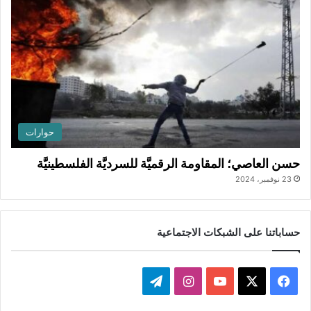
حوارات
حسن العاصي؛ المقاومة الرقميَّة للسرديَّة الفلسطينيَّة
23 نوفمبر، 2024
حساباتنا على الشبكات الاجتماعية
ف
ا
ت
ي
X
Y
ن
ي