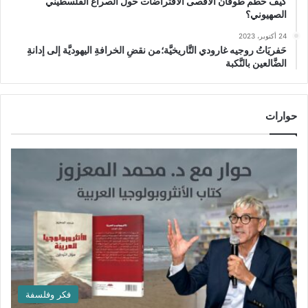
كيف حطَّم طوفان الأقصى الافتراضات حول الصراع الفلسطيني
الصهيوني؟
24 أكتوبر، 2023
حَفريَاتُ روجيه غارودي التَّاريخيَّة؛من نقضِ الخرافةِ اليهوديَّة إلى إدانةِ
الضَّالعين بالنَّكبة
حوارات
فكر وفلسفة