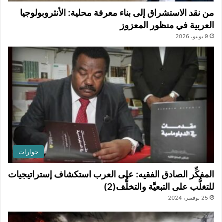
من نقد الاستشراق إلى بناء معرفة محلية: الأنثروبولوجيا
العربية في منظور المعزوز
9 يونيو، 2026
حوارات
المفكِّر الصادق الفقيه: على العرب استكشاف إستراتيجيات
للتغلُّب على التبعيَّة والتخلُّف(2)
25 نوفمبر، 2024