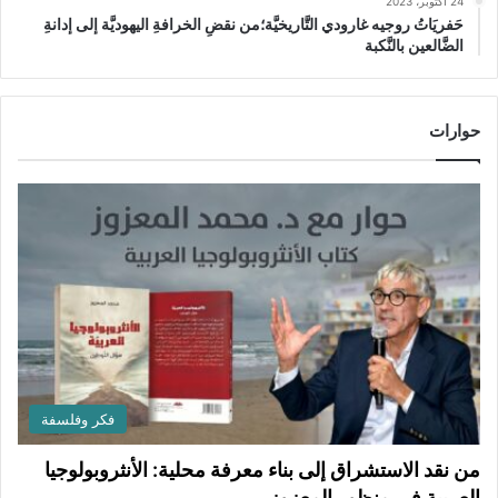
24 أكتوبر، 2023
حَفريَاتُ روجيه غارودي التَّاريخيَّة؛من نقضِ الخرافةِ اليهوديَّة إلى إدانةِ
الضَّالعين بالنَّكبة
حوارات
فكر وفلسفة
من نقد الاستشراق إلى بناء معرفة محلية: الأنثروبولوجيا
العربية في منظور المعزوز