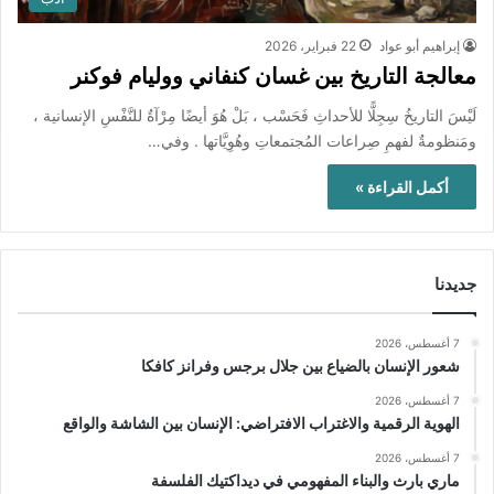
إبراهيم أبو عواد
22 فبراير، 2026
معالجة التاريخ بين غسان كنفاني ووليام فوكنر
لَيْسَ التاريخُ سِجِلًّا للأحداثِ فَحَسْب ، بَلْ هُوَ أيضًا مِرْآةٌ للنَّفْسِ الإنسانية ،
ومَنظومةٌ لفهمِ صِراعات المُجتمعاتِ وهُوِيَّاتها . وفي…
أكمل القراءة »
جديدنا
7 أغسطس، 2026
شعور الإنسان بالضياع بين جلال برجس وفرانز كافكا
7 أغسطس، 2026
الهوية الرقمية والاغتراب الافتراضي: الإنسان بين الشاشة والواقع
7 أغسطس، 2026
ماري بارث والبناء المفهومي في ديداكتيك الفلسفة