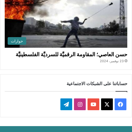
حوارات
حسن العاصي؛ المقاومة الرقميَّة للسرديَّة الفلسطينيَّة
23 نوفمبر، 2024
حساباتنا على الشبكات الاجتماعية
ف
ا
ت
ي
X
Y
ن
ي
س
o
س
ل