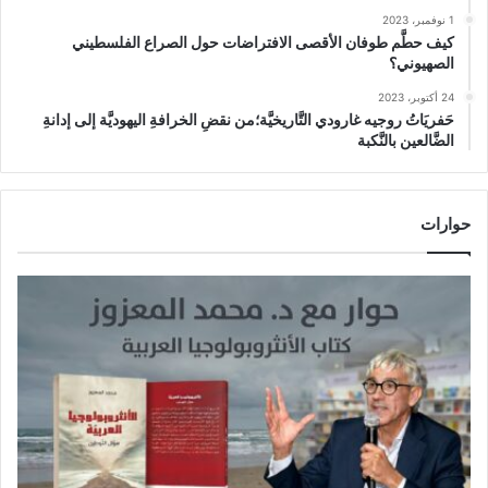
1 نوفمبر، 2023
كيف حطَّم طوفان الأقصى الافتراضات حول الصراع الفلسطيني
الصهيوني؟
24 أكتوبر، 2023
حَفريَاتُ روجيه غارودي التَّاريخيَّة؛من نقضِ الخرافةِ اليهوديَّة إلى إدانةِ
الضَّالعين بالنَّكبة
حوارات