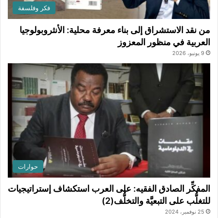
فكر وفلسفة
من نقد الاستشراق إلى بناء معرفة محلية: الأنثروبولوجيا
العربية في منظور المعزوز
9 يونيو، 2026
حوارات
المفكِّر الصادق الفقيه: على العرب استكشاف إستراتيجيات
للتغلُّب على التبعيَّة والتخلُّف(2)
25 نوفمبر، 2024