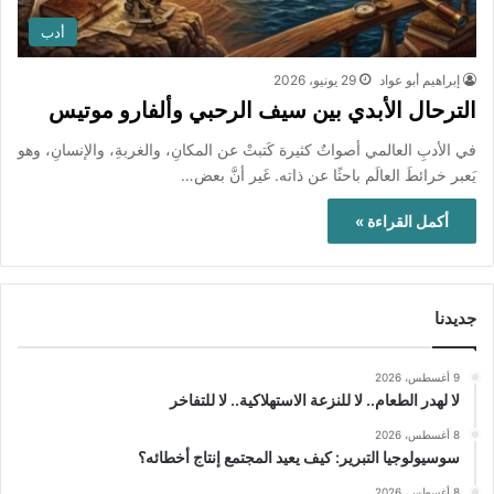
أدب
إبراهيم أبو عواد
29 يونيو، 2026
الترحال الأبدي بين سيف الرحبي وألفارو موتيس
في الأدبِ العالمي أصواتٌ كثيرة كَتبتْ عن المكانِ، والغربةِ، والإنسانِ، وهو
يَعبر خرائطَ العالَم باحثًا عن ذاته. غَير أنَّ بعض…
أكمل القراءة »
جديدنا
9 أغسطس، 2026
لا لهدر الطعام.. لا للنزعة الاستهلاكية.. لا للتفاخر
8 أغسطس، 2026
سوسيولوجيا التبرير: كيف يعيد المجتمع إنتاج أخطائه؟
8 أغسطس، 2026