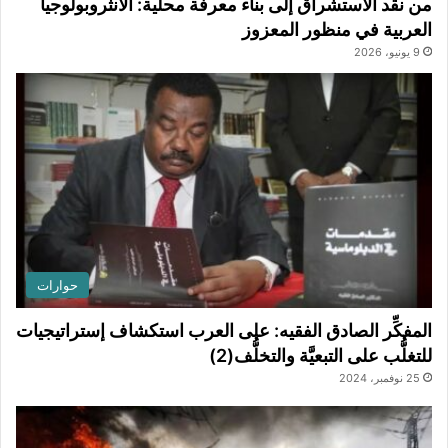
من نقد الاستشراق إلى بناء معرفة محلية: الأنثروبولوجيا
العربية في منظور المعزوز
9 يونيو، 2026
حوارات
المفكِّر الصادق الفقيه: على العرب استكشاف إستراتيجيات
للتغلُّب على التبعيَّة والتخلُّف(2)
25 نوفمبر، 2024