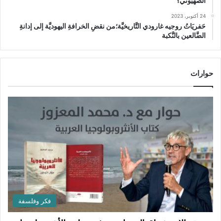
الصهيوني؟
24 أكتوبر، 2023
حَفريَاتُ روجيه غارودي التَّاريخيَّة؛من نقضِ الخرافةِ اليهوديَّة إلى إدانةِ
الضَّالعين بالنَّكبة
حوارات
فكر وفلسفة