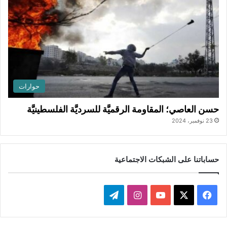
حوارات
حسن العاصي؛ المقاومة الرقميَّة للسرديَّة الفلسطينيَّة
23 نوفمبر، 2024
حساباتنا على الشبكات الاجتماعية
ف
ا
ت
ي
X
Y
ن
ي