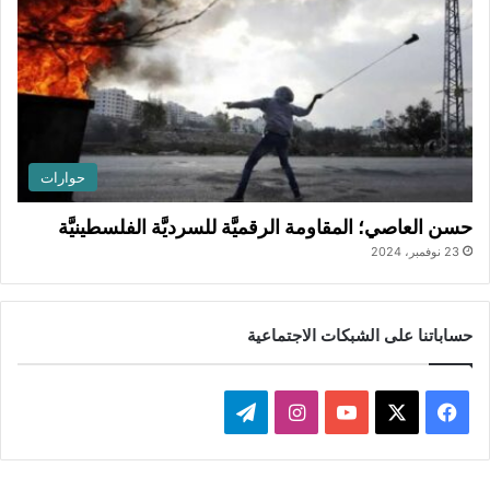
حوارات
حسن العاصي؛ المقاومة الرقميَّة للسرديَّة الفلسطينيَّة
23 نوفمبر، 2024
حساباتنا على الشبكات الاجتماعية
ف
ا
ت
ي
X
Y
ن
ي