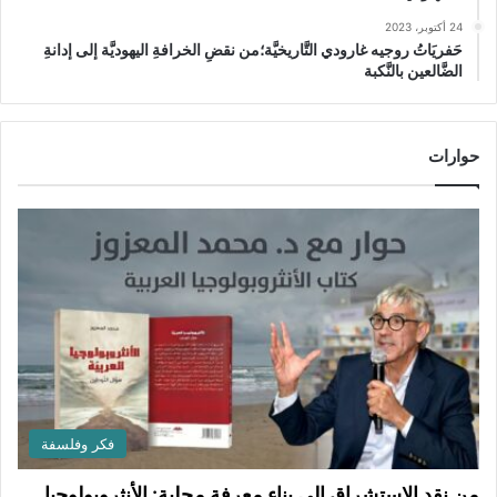
24 أكتوبر، 2023
حَفريَاتُ روجيه غارودي التَّاريخيَّة؛من نقضِ الخرافةِ اليهوديَّة إلى إدانةِ
الضَّالعين بالنَّكبة
حوارات
فكر وفلسفة
من نقد الاستشراق إلى بناء معرفة محلية: الأنثروبولوجيا