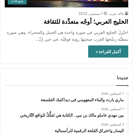
منوعات
خالد عزب
1 ديسمبر، 2023
الخليج العربي؛ أوجُه متعدِّدة للثقافة
اختُزِلَ الخليج العربي في صورة واحدة هي الجمل والصحراء، وهي صورة
نمطيَّة رسَّخها الغرب صحبتها رؤية فوقيَّة، في حين إنَّ…
أكمل القراءة »
جديدنا
7 أغسطس، 2026
ماري بارث والبناء المفهومي في ديداكتيك الفلسفة
7 أغسطس، 2026
بين مهدي عاملو مالك بن نبي.. الكتابة هي تَمَلُّكٌ للواقع التّاريخي
3 أغسطس، 2026
اليسار واختراق القلعة الرقمية للرأسمالية