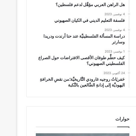
هل الراهن العربي مؤهَّل لدعم فلسطين؟
4 نوفمبر، 2023
فلسفة التعليم الديني في الكيان الصهيوني
4 نوفمبر، 2023
دراسة المسألة الفلسطينيَّة عند حنا أرندت ودريدا
وسارتر
1 نوفمبر، 2023
كيف حطَّم طوفان الأقصى الافتراضات حول الصراع
الفلسطيني الصهيوني؟
24 أكتوبر، 2023
حَفريَاتُ روجيه غارودي التَّاريخيَّة؛من نقضِ الخرافةِ
اليهوديَّة إلى إدانةِ الضَّالعين بالنَّكبة
حوارات