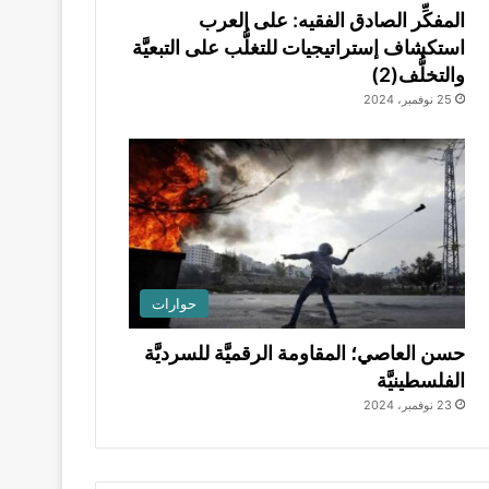
المفكِّر الصادق الفقيه: على العرب
استكشاف إستراتيجيات للتغلُّب على التبعيَّة
والتخلُّف(2)
25 نوفمبر، 2024
حوارات
حسن العاصي؛ المقاومة الرقميَّة للسرديَّة
الفلسطينيَّة
23 نوفمبر، 2024