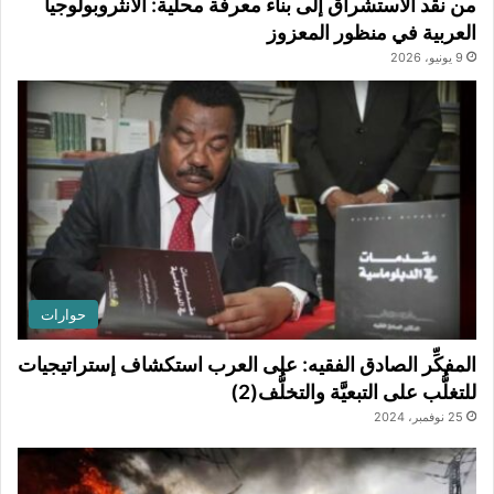
من نقد الاستشراق إلى بناء معرفة محلية: الأنثروبولوجيا
العربية في منظور المعزوز
9 يونيو، 2026
حوارات
المفكِّر الصادق الفقيه: على العرب استكشاف إستراتيجيات
للتغلُّب على التبعيَّة والتخلُّف(2)
25 نوفمبر، 2024