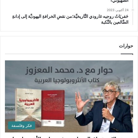
الصهيوني؟
24 أكتوبر، 2023
حَفريَاتُ روجيه غارودي التَّاريخيَّة؛من نقضِ الخرافةِ اليهوديَّة إلى إدانةِ
الضَّالعين بالنَّكبة
حوارات
فكر وفلسفة