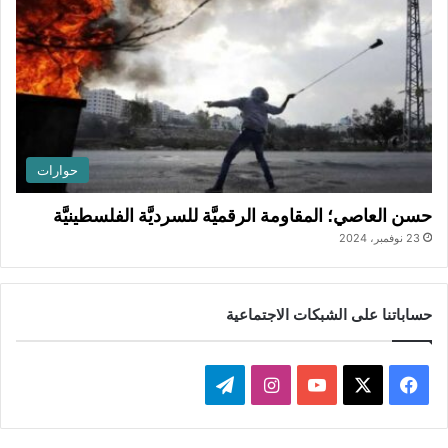
حوارات
حسن العاصي؛ المقاومة الرقميَّة للسرديَّة الفلسطينيَّة
23 نوفمبر، 2024
حساباتنا على الشبكات الاجتماعية
ف
ا
ت
ي
X
Y
ن
ي