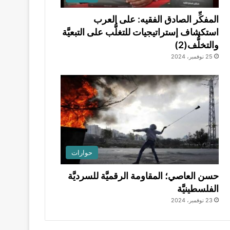
المفكِّر الصادق الفقيه: على العرب
استكشاف إستراتيجيات للتغلُّب على التبعيَّة
والتخلُّف(2)
25 نوفمبر، 2024
حوارات
حسن العاصي؛ المقاومة الرقميَّة للسرديَّة
الفلسطينيَّة
23 نوفمبر، 2024