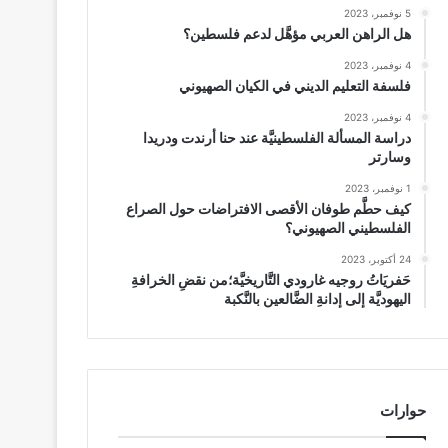
5 نوفمبر، 2023
هل الراهن العربي مؤهَّل لدعم فلسطين؟
4 نوفمبر، 2023
فلسفة التعليم الديني في الكيان الصهيوني
4 نوفمبر، 2023
دراسة المسألة الفلسطينيَّة عند حنا أرندت ودريدا
وسارتر
1 نوفمبر، 2023
كيف حطَّم طوفان الأقصى الافتراضات حول الصراع
الفلسطيني الصهيوني؟
24 أكتوبر، 2023
حَفريَاتُ روجيه غارودي التَّاريخيَّة؛من نقضِ الخرافةِ
اليهوديَّة إلى إدانةِ الضَّالعين بالنَّكبة
حوارات