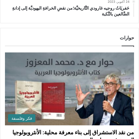
24 أكتوبر، 2023
حَفريَاتُ روجيه غارودي التَّاريخيَّة؛من نقضِ الخرافةِ اليهوديَّة إلى إدانةِ
الضَّالعين بالنَّكبة
حوارات
فكر وفلسفة
من نقد الاستشراق إلى بناء معرفة محلية: الأنثروبولوجيا