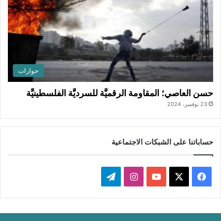
حوارات
حسن العاصي؛ المقاومة الرقميَّة للسرديَّة الفلسطينيَّة
23 نوفمبر، 2024
حساباتنا على الشبكات الاجتماعية
ف
ا
ت
ي
X
Y
ن
ي
س
o
س
ل