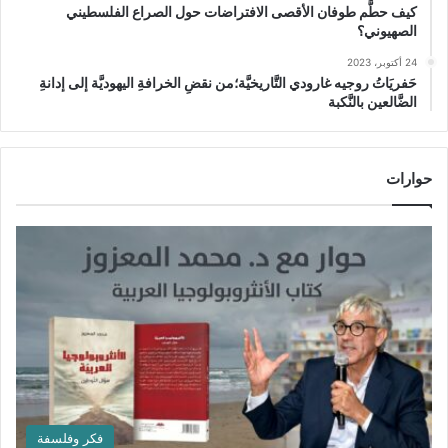
كيف حطَّم طوفان الأقصى الافتراضات حول الصراع الفلسطيني
الصهيوني؟
24 أكتوبر، 2023
حَفريَاتُ روجيه غارودي التَّاريخيَّة؛من نقضِ الخرافةِ اليهوديَّة إلى إدانةِ
الضَّالعين بالنَّكبة
حوارات
فكر وفلسفة