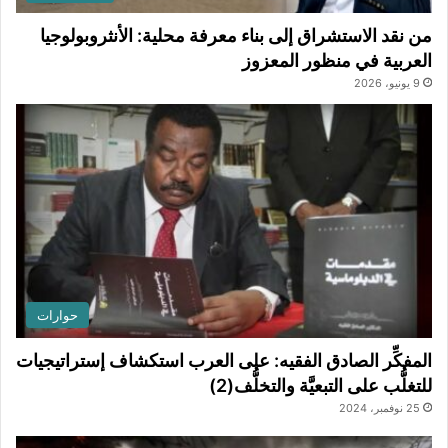
من نقد الاستشراق إلى بناء معرفة محلية: الأنثروبولوجيا
العربية في منظور المعزوز
9 يونيو، 2026
حوارات
المفكِّر الصادق الفقيه: على العرب استكشاف إستراتيجيات
للتغلُّب على التبعيَّة والتخلُّف(2)
25 نوفمبر، 2024